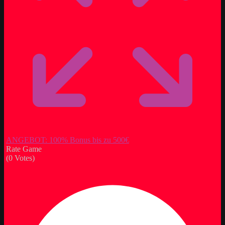
ANGEBOT: 100% Bonus bis zu 500€
Rate Game
(
0
Votes)