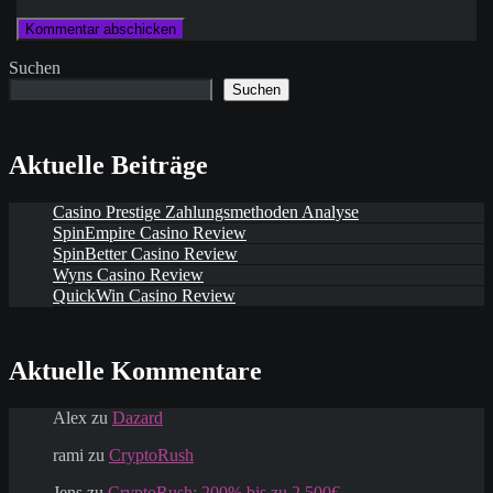
Suchen
Suchen
Aktuelle Beiträge
Casino Prestige Zahlungsmethoden Analyse
SpinEmpire Casino Review
SpinBetter Casino Review
Wyns Casino Review
QuickWin Casino Review
Aktuelle Kommentare
Alex
zu
Dazard
rami
zu
CryptoRush
Jens
zu
CryptoRush: 200% bis zu 2.500€