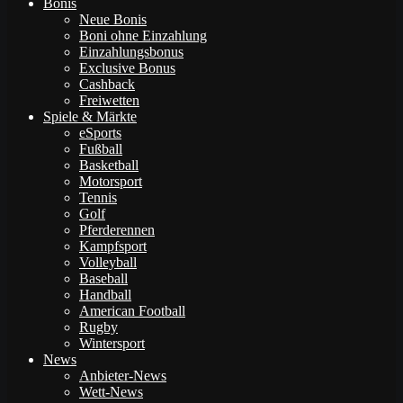
Bonis
Neue Bonis
Boni ohne Einzahlung
Einzahlungsbonus
Exclusive Bonus
Cashback
Freiwetten
Spiele & Märkte
eSports
Fußball
Basketball
Motorsport
Tennis
Golf
Pferderennen
Kampfsport
Volleyball
Baseball
Handball
American Football
Rugby
Wintersport
News
Anbieter-News
Wett-News