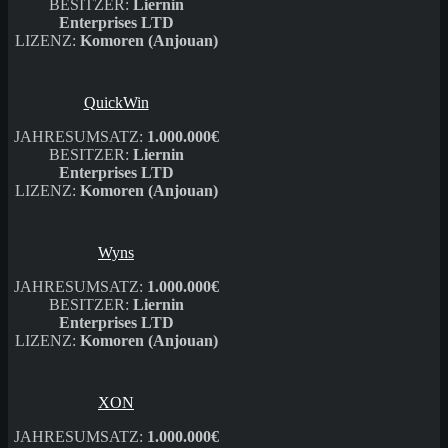
BESITZER:
Liernin
Enterprises LTD
LIZENZ:
Komoren (Anjouan)
QuickWin
JAHRESUMSATZ:
1.000.000€
BESITZER:
Liernin
Enterprises LTD
LIZENZ:
Komoren (Anjouan)
Wyns
JAHRESUMSATZ:
1.000.000€
BESITZER:
Liernin
Enterprises LTD
LIZENZ:
Komoren (Anjouan)
XON
JAHRESUMSATZ:
1.000.000€