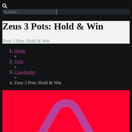
Zeus 3 Pots: Hold & Win
Zeus 3 Pots: Hold & Win
Home
»
Slots
»
Clawbuster
»
Zeus 3 Pots: Hold & Win