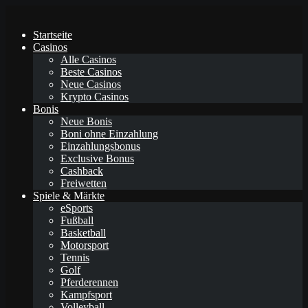
Startseite
Casinos
Alle Casinos
Beste Casinos
Neue Casinos
Krypto Casinos
Bonis
Neue Bonis
Boni ohne Einzahlung
Einzahlungsbonus
Exclusive Bonus
Cashback
Freiwetten
Spiele & Märkte
eSports
Fußball
Basketball
Motorsport
Tennis
Golf
Pferderennen
Kampfsport
Volleyball