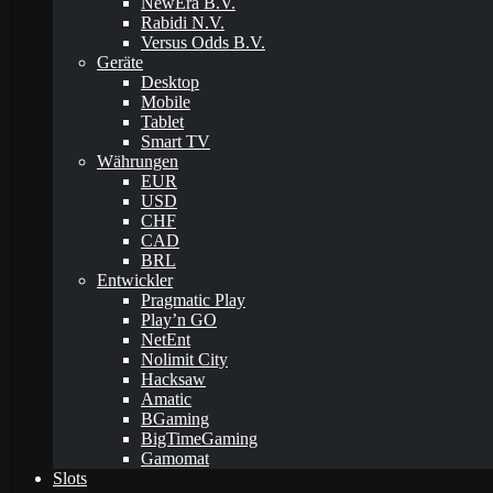
NewEra B.V.
Rabidi N.V.
Versus Odds B.V.
Geräte
Desktop
Mobile
Tablet
Smart TV
Währungen
EUR
USD
CHF
CAD
BRL
Entwickler
Pragmatic Play
Play’n GO
NetEnt
Nolimit City
Hacksaw
Amatic
BGaming
BigTimeGaming
Gamomat
Slots