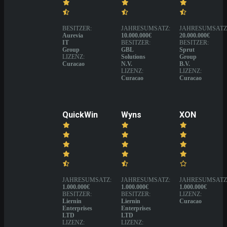
BESITZER:
JAHRESUMSATZ:
JAHRESUMSATZ
Aurevia
10.000.000€
20.000.000€
IT
BESITZER:
BESITZER:
Group
GBL
Sprut
LIZENZ:
Solutions
Group
Curacao
N.V.
B.V.
LIZENZ:
LIZENZ:
Curacao
Curacao
QuickWin
Wyns
XON
JAHRESUMSATZ:
JAHRESUMSATZ:
JAHRESUMSATZ
1.000.000€
1.000.000€
1.000.000€
BESITZER:
BESITZER:
LIZENZ:
Liernin
Liernin
Curacao
Enterprises
Enterprises
LTD
LTD
LIZENZ:
LIZENZ: