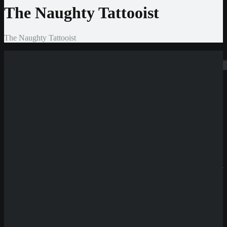
The Naughty Tattooist
The Naughty Tattooist
Suchen
Home
»
Slots
Aktuelle
»
Beiträge
KA Gaming
»
The Naughty Tattooist
Casino
Prestige
Zahlungs
methoden
Analyse
SpinEmpir
e Casino
Review
SpinBetter
Casino
Review
Wyns