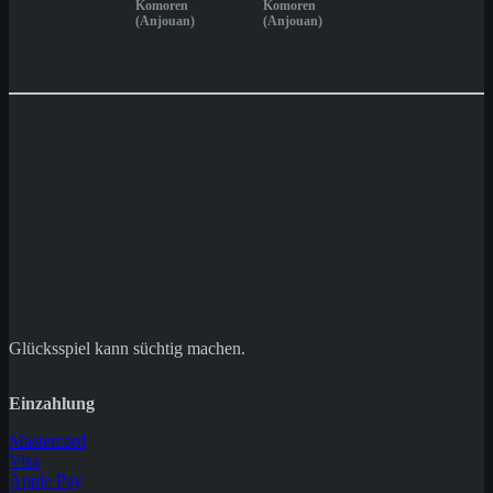
Komoren
Komoren
(Anjouan)
(Anjouan)
Glücksspiel kann süchtig machen.
Einzahlung
Mastercard
Visa
Apple Pay