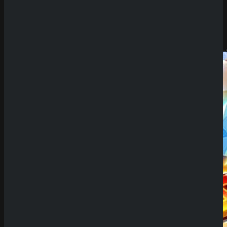
Submit
ANGEBOT: 100% Bonus bis zu 500€
Try Our Featured Games