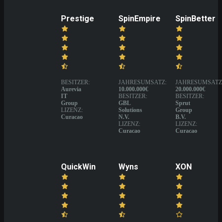
Prestige
SpinEmpire
SpinBetter
BESITZER:
JAHRESUMSATZ:
JAHRESUMSATZ
Aurevia
10.000.000€
20.000.000€
IT
BESITZER:
BESITZER:
Group
GBL
Sprut
LIZENZ:
Solutions
Group
Curacao
N.V.
B.V.
LIZENZ:
LIZENZ:
Curacao
Curacao
QuickWin
Wyns
XON