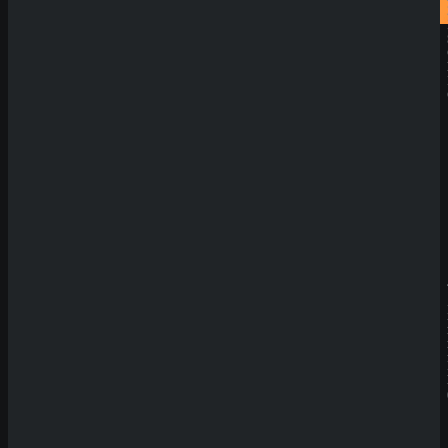
Echtgeldmodus