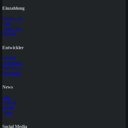
Einzahlung
Mastercard
Visa
Apple Pay
Paysafe
Entwickler
Merkur
Novomatic
Play'n Go
Pragmatic
News
Alle
Fußball
eSport
Tipps
Social Media