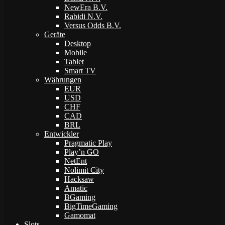
NewEra B.V.
Rabidi N.V.
Versus Odds B.V.
Geräte
Desktop
Mobile
Tablet
Smart TV
Währungen
EUR
USD
CHF
CAD
BRL
Entwickler
Pragmatic Play
Play’n GO
NetEnt
Nolimit City
Hacksaw
Amatic
BGaming
BigTimeGaming
Gamomat
Slots