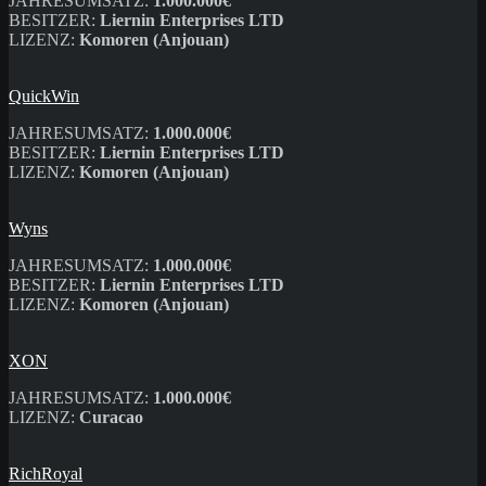
JAHRESUMSATZ:
1.000.000€
BESITZER:
Liernin Enterprises LTD
LIZENZ:
Komoren (Anjouan)
QuickWin
JAHRESUMSATZ:
1.000.000€
BESITZER:
Liernin Enterprises LTD
LIZENZ:
Komoren (Anjouan)
Wyns
JAHRESUMSATZ:
1.000.000€
BESITZER:
Liernin Enterprises LTD
LIZENZ:
Komoren (Anjouan)
XON
JAHRESUMSATZ:
1.000.000€
LIZENZ:
Curacao
RichRoyal