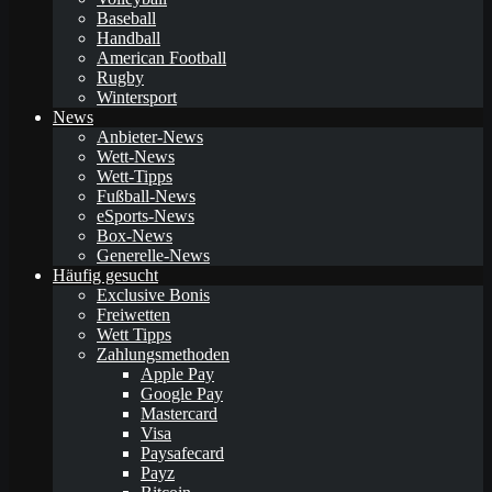
Baseball
Handball
American Football
Rugby
Wintersport
News
Anbieter-News
Wett-News
Wett-Tipps
Fußball-News
eSports-News
Box-News
Generelle-News
Häufig gesucht
Exclusive Bonis
Freiwetten
Wett Tipps
Zahlungsmethoden
Apple Pay
Google Pay
Mastercard
Visa
Paysafecard
Payz