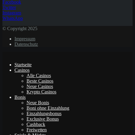
Facebook
Twitter
Instagram
WhatsApp
© Copyright 2025
Impressum
Datenschutz
Startseite
Casinos
Alle Casinos
Beste Casinos
Neue Casinos
Krypto Casinos
Bonis
Neue Bonis
Boni ohne Einzahlung
Einzahlungsbonus
Exclusive Bonus
Cashback
Freiwetten