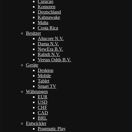
Curacao
Komoren
Deutschland
Kahnawake
Malta
Costa Rica
Besitzer
Altacore N.V.
Dama N.V.
NewEra B.V.
Rabidi N.V.
Versus Odds B.V.
Geräte
Desktop
Mobile
Tablet
Smart TV
Währungen
EUR
USD
CHF
CAD
BRL
Entwickler
Pragmatic Play