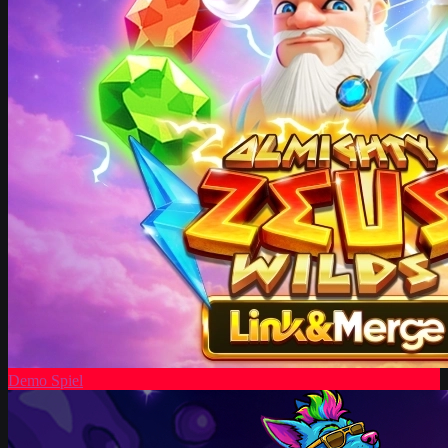
Demo Spiel