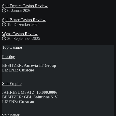
SpinEmpire Casino Review
6. Januar 2026
SpinBetter Casino Review
19. Dezember 2025
Wyns Casino Review
30. September 2025
Top Casinos
Prestige
BESITZER:
Aurevia IT Group
LIZENZ:
Curacao
SpinEmpire
JAHRESUMSATZ:
10.000.000€
BESITZER:
GBL Solutions N.V.
LIZENZ:
Curacao
SpinBetter