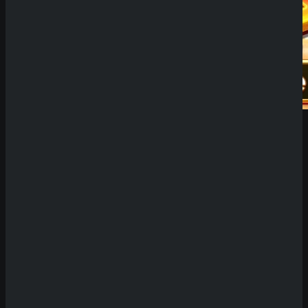
Demo Spiel