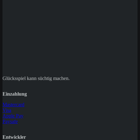
Glücksspiel kann süchtig machen.
Einzahlung
Mastercard
Visa
Apple Pay
Paysafe
Entwickler