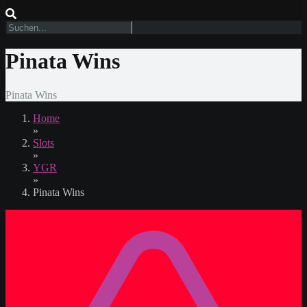
Pinata Wins
Pinata Wins
Home
»
Slots
»
YGR
»
Pinata Wins