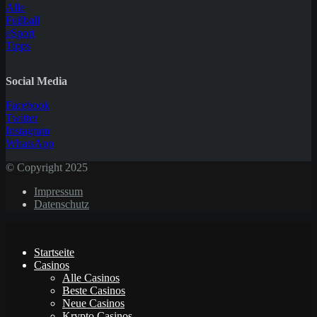
Alle
Fußball
eSport
Tipps
Social Media
Facebook
Twitter
Instagram
WhatsApp
© Copyright 2025
Impressum
Datenschutz
Startseite
Casinos
Alle Casinos
Beste Casinos
Neue Casinos
Krypto Casinos