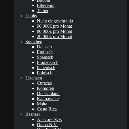
Bitcoin
Ethereum
Tether
Limits
Nicht eingeschränkt
90.000€ pro Monat
80.000€ pro Monat
20.000€ pro Monat
Sprachen
Deutsch
Englisch
Spanisch
Französisch
Italienisch
Polnisch
Lizenzen
Curacao
Komoren
Deutschland
Kahnawake
Malta
Costa Rica
Besitzer
Altacore N.V.
Dama N.V.