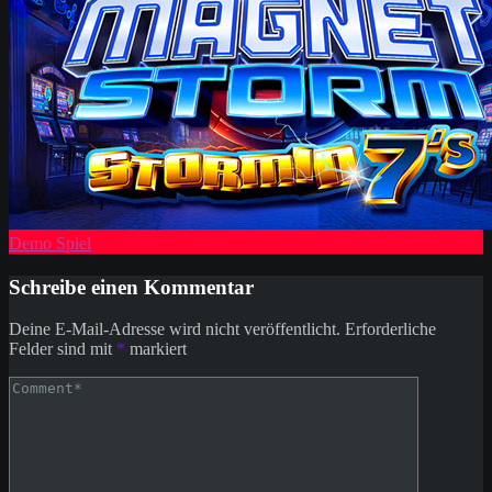
Demo Spiel
Schreibe einen Kommentar
Deine E-Mail-Adresse wird nicht veröffentlicht.
Erforderliche
Felder sind mit
*
markiert