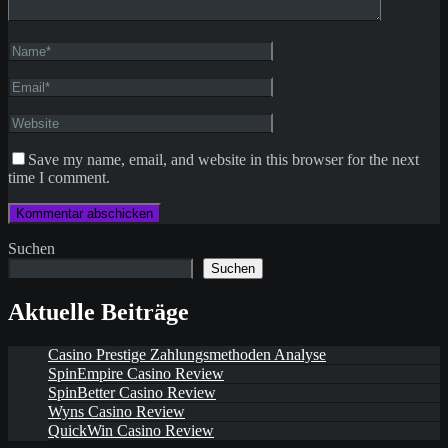
Save my name, email, and website in this browser for the next
time I comment.
Suchen
Suchen
Aktuelle Beiträge
Casino Prestige Zahlungsmethoden Analyse
SpinEmpire Casino Review
SpinBetter Casino Review
Wyns Casino Review
QuickWin Casino Review