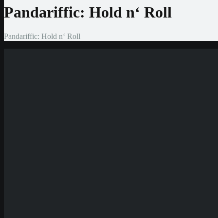
Pandariffic: Hold n‘ Roll
Pandariffic: Hold n‘ Roll
Home
»
Slots
»
Playnetic
»
Pandariffic: Hold n' Roll