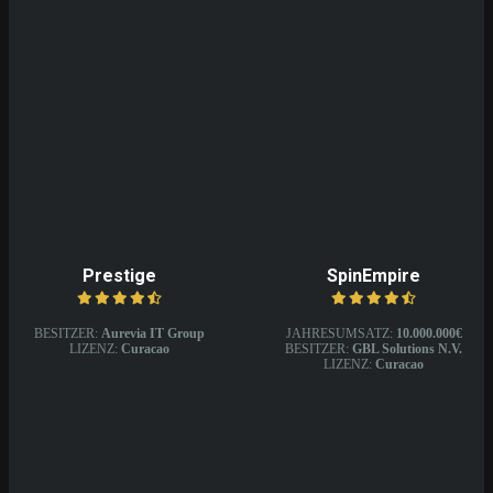
Save my name, email, and website in this
browser for the next time I comment.
Prestige
SpinEmpire
BESITZER:
Aurevia IT Group
JAHRESUMSATZ:
10.000.000€
LIZENZ:
Curacao
BESITZER:
GBL Solutions N.V.
LIZENZ:
Curacao