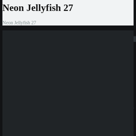
Neon Jellyfish 27
Neon Jellyfish 27
Suchen
Home
»
Slots
»
Aktuelle
SlotoLand
»
Beiträge
Neon Jellyfish 27
Casino
Prestige
Zahlungs
methoden
Analyse
SpinEmpir
e Casino
Review
SpinBetter
Casino