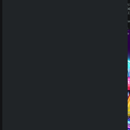
BESITZER:
JAHRES
Aurevia
10.000.0
IT
BESITZE
Group
GBL
LIZENZ:
Solution
Curacao
N.V.
LIZENZ:
Curacao
SpinBetter
Betist
JAHRESUMSATZ:
JAHRES
20.000.000€
1.000.00
BESITZER:
BESITZE
Sprut
Liernin
Group
Enterpri
B.V.
LTD