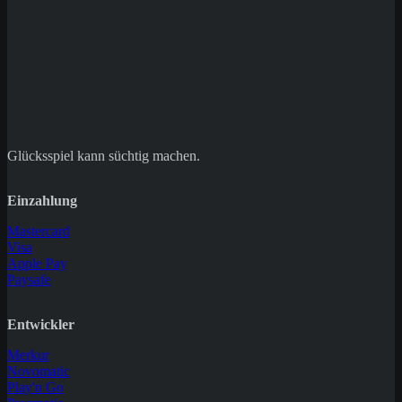
Glücksspiel kann süchtig machen.
Einzahlung
Mastercard
Visa
Apple Pay
Paysafe
Entwickler
Merkur
Novomatic
Play'n Go