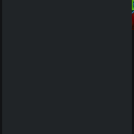
Demo Spiel
Schreibe einen Kommentar
Deine E-Mail-Adresse wird nicht veröffentlicht.
Erforderliche Felder sind mit
*
markiert