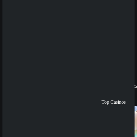
Aktuelles
Casino Prestige
Zahlungsmethoden
Analyse
Echtgeldmodus
17. Mai 2026
Demo spielen
SpinEmpire Casino
Review
Having issues with
Neon Jellyfish 27
?
6. Januar 2026
SpinBetter Casino
Review
19. Dezember
2025
Wyns Casino Revie
30. September
Submit
2025
ANGEBOT: 100% Bonus bis zu 500€
Top Casinos
Try Our Featured Games