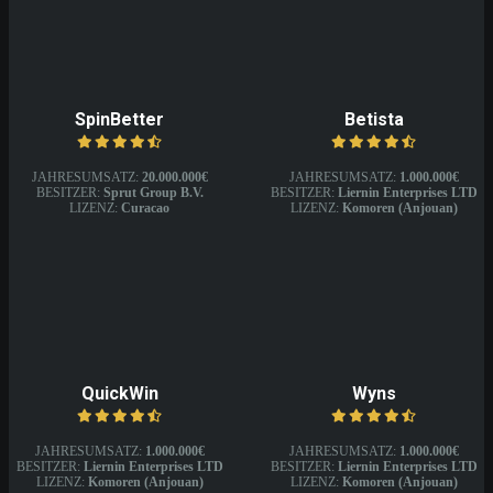
SpinBetter
Betista
JAHRESUMSATZ:
20.000.000€
JAHRESUMSATZ:
1.000.000€
BESITZER:
Sprut Group B.V.
BESITZER:
Liernin Enterprises LTD
LIZENZ:
Curacao
LIZENZ:
Komoren (Anjouan)
QuickWin
Wyns
JAHRESUMSATZ:
1.000.000€
JAHRESUMSATZ:
1.000.000€
BESITZER:
Liernin Enterprises LTD
BESITZER:
Liernin Enterprises LTD
LIZENZ:
Komoren (Anjouan)
LIZENZ:
Komoren (Anjouan)