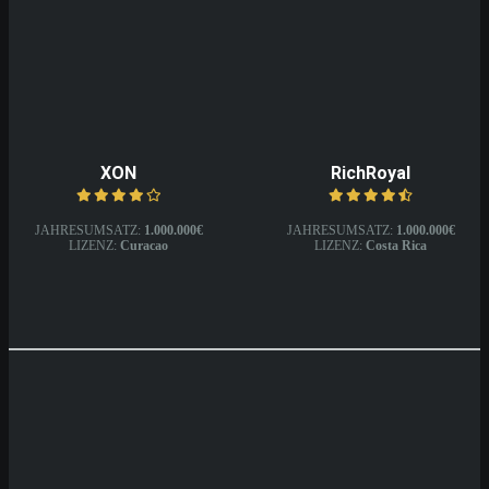
XON
RichRoyal
JAHRESUMSATZ:
1.000.000€
JAHRESUMSATZ:
1.000.000€
LIZENZ:
Curacao
LIZENZ:
Costa Rica