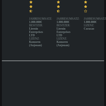
JAHRESUMSATZ:
JAHRESUMSATZ:
JAHRESUMSATZ
1.000.000€
1.000.000€
1.000.000€
BESITZER:
BESITZER:
LIZENZ:
Liernin
Liernin
Curacao
Enterprises
Enterprises
LTD
LTD
LIZENZ:
LIZENZ:
Komoren
Komoren
(Anjouan)
(Anjouan)