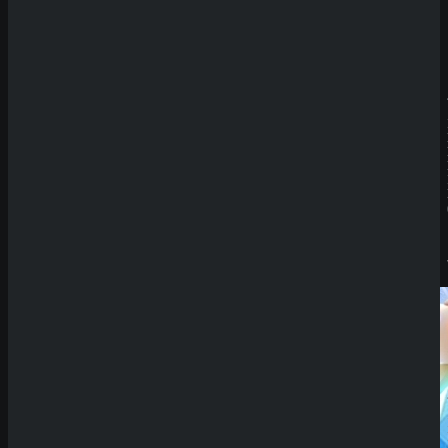
Echtgeldmodus
Demo spielen
Having issues with
Illuminati Party
?
Submit
ANGEBOT: 100% Bonus bis zu 500€
Try Our Featured Games