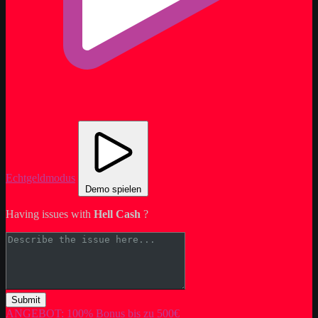
Echtgeldmodus
Demo spielen
Having issues with
Hell Cash
?
Submit
ANGEBOT: 100% Bonus bis zu 500€