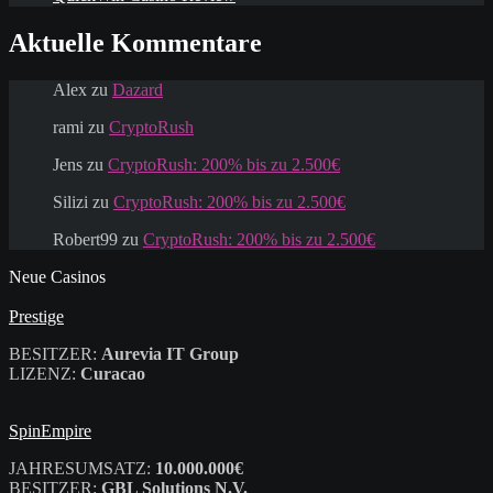
Aktuelle Kommentare
Alex
zu
Dazard
rami
zu
CryptoRush
Jens
zu
CryptoRush: 200% bis zu 2.500€
Silizi
zu
CryptoRush: 200% bis zu 2.500€
Robert99
zu
CryptoRush: 200% bis zu 2.500€
Neue Casinos
Prestige
BESITZER:
Aurevia IT Group
LIZENZ:
Curacao
SpinEmpire
JAHRESUMSATZ:
10.000.000€
BESITZER:
GBL Solutions N.V.