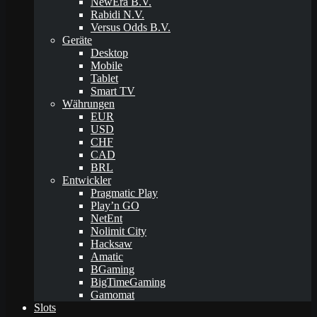
NewEra B.V.
Rabidi N.V.
Versus Odds B.V.
Geräte
Desktop
Mobile
Tablet
Smart TV
Währungen
EUR
USD
CHF
CAD
BRL
Entwickler
Pragmatic Play
Play’n GO
NetEnt
Nolimit City
Hacksaw
Amatic
BGaming
BigTimeGaming
Gamomat
Slots