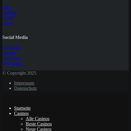
Alle
Fußball
eSport
Tipps
Social Media
Facebook
Twitter
Instagram
WhatsApp
© Copyright 2025
Impressum
Datenschutz
Startseite
Casinos
Alle Casinos
Beste Casinos
Neue Casinos