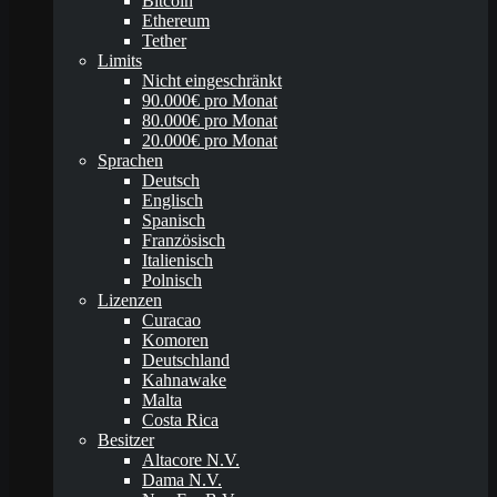
Bitcoin
Ethereum
Tether
Limits
Nicht eingeschränkt
90.000€ pro Monat
80.000€ pro Monat
20.000€ pro Monat
Sprachen
Deutsch
Englisch
Spanisch
Französisch
Italienisch
Polnisch
Lizenzen
Curacao
Komoren
Deutschland
Kahnawake
Malta
Costa Rica
Besitzer
Altacore N.V.
Dama N.V.