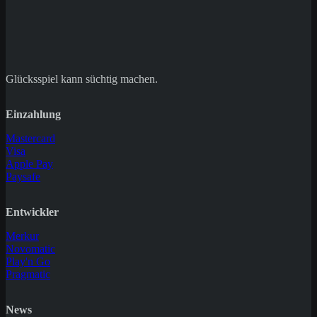
Glücksspiel kann süchtig machen.
Einzahlung
Mastercard
Visa
Apple Pay
Paysafe
Entwickler
Merkur
Novomatic
Play'n Go
Pragmatic
News