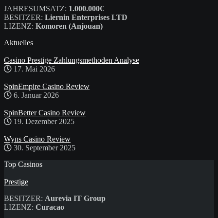
JAHRESUMSATZ:
1.000.000€
BESITZER:
Liernin Enterprises LTD
LIZENZ:
Komoren (Anjouan)
Aktuelles
Casino Prestige Zahlungsmethoden Analyse
17. Mai 2026
SpinEmpire Casino Review
6. Januar 2026
SpinBetter Casino Review
19. Dezember 2025
Wyns Casino Review
30. September 2025
Top Casinos
Prestige
BESITZER:
Aurevia IT Group
LIZENZ:
Curacao