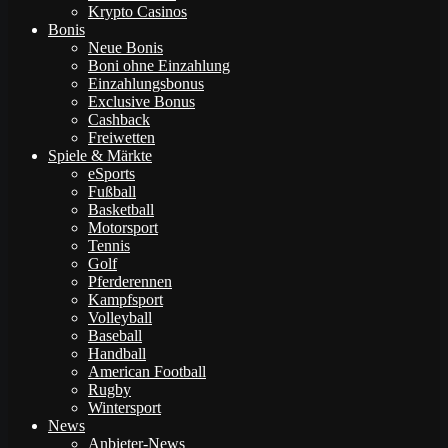
Krypto Casinos
Bonis
Neue Bonis
Boni ohne Einzahlung
Einzahlungsbonus
Exclusive Bonus
Cashback
Freiwetten
Spiele & Märkte
eSports
Fußball
Basketball
Motorsport
Tennis
Golf
Pferderennen
Kampfsport
Volleyball
Baseball
Handball
American Football
Rugby
Wintersport
News
Anbieter-News