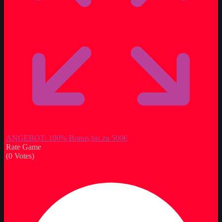
ANGEBOT: 100% Bonus bis zu 500€
Rate Game
(
0
Votes)