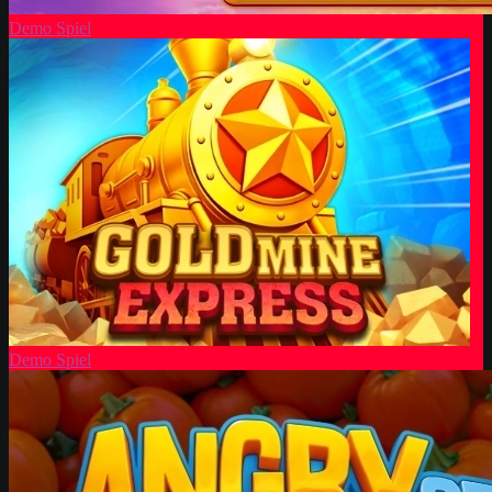
Demo Spiel
Demo Spiel