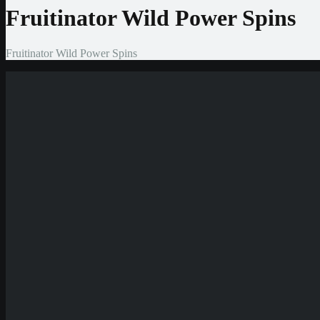
Fruitinator Wild Power Spins
Fruitinator Wild Power Spins
Home
»
Slots
»
Merkur
»
Fruitinator Wild Power Spins