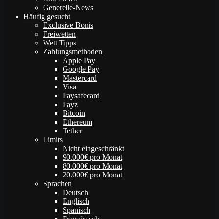
Generelle-News
Häufig gesucht
Exclusive Bonis
Freiwetten
Wett Tipps
Zahlungsmethoden
Apple Pay
Google Pay
Mastercard
Visa
Paysafecard
Payz
Bitcoin
Ethereum
Tether
Limits
Nicht eingeschränkt
90.000€ pro Monat
80.000€ pro Monat
20.000€ pro Monat
Sprachen
Deutsch
Englisch
Spanisch
Französisch