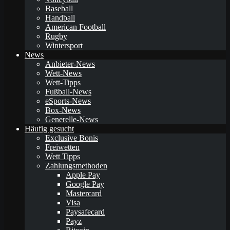
Baseball
Handball
American Football
Rugby
Wintersport
News
Anbieter-News
Wett-News
Wett-Tipps
Fußball-News
eSports-News
Box-News
Generelle-News
Häufig gesucht
Exclusive Bonis
Freiwetten
Wett Tipps
Zahlungsmethoden
Apple Pay
Google Pay
Mastercard
Visa
Paysafecard
Payz