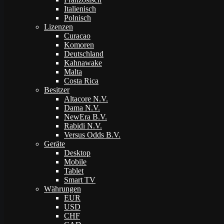
Italienisch
Polnisch
Lizenzen
Curacao
Komoren
Deutschland
Kahnawake
Malta
Costa Rica
Besitzer
Altacore N.V.
Dama N.V.
NewEra B.V.
Rabidi N.V.
Versus Odds B.V.
Geräte
Desktop
Mobile
Tablet
Smart TV
Währungen
EUR
USD
CHF