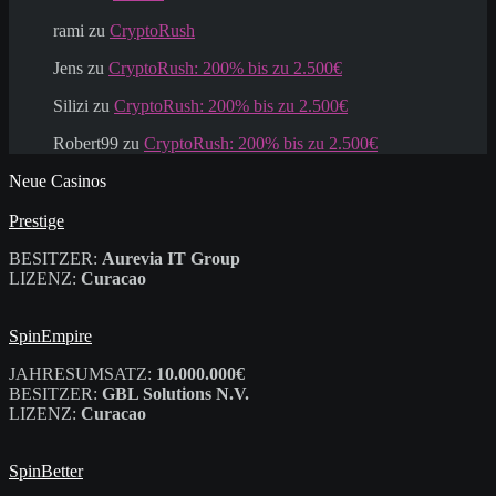
rami
zu
CryptoRush
Jens
zu
CryptoRush: 200% bis zu 2.500€
Silizi
zu
CryptoRush: 200% bis zu 2.500€
Robert99
zu
CryptoRush: 200% bis zu 2.500€
Neue Casinos
Prestige
BESITZER:
Aurevia IT Group
LIZENZ:
Curacao
SpinEmpire
JAHRESUMSATZ:
10.000.000€
BESITZER:
GBL Solutions N.V.
LIZENZ:
Curacao
SpinBetter