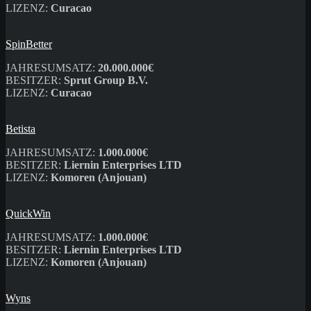
LIZENZ:
Curacao
SpinBetter
JAHRESUMSATZ:
20.000.000€
BESITZER:
Sprut Group B.V.
LIZENZ:
Curacao
Betista
JAHRESUMSATZ:
1.000.000€
BESITZER:
Liernin Enterprises LTD
LIZENZ:
Komoren (Anjouan)
QuickWin
JAHRESUMSATZ:
1.000.000€
BESITZER:
Liernin Enterprises LTD
LIZENZ:
Komoren (Anjouan)
Wyns