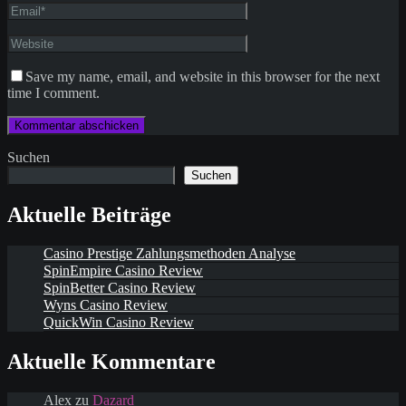
Save my name, email, and website in this browser for the next
time I comment.
Suchen
Suchen
Aktuelle Beiträge
Casino Prestige Zahlungsmethoden Analyse
SpinEmpire Casino Review
SpinBetter Casino Review
Wyns Casino Review
QuickWin Casino Review
Aktuelle Kommentare
Alex
zu
Dazard