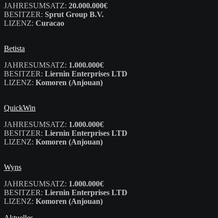
JAHRESUMSATZ:
20.000.000€
BESITZER:
Sprut Group B.V.
LIZENZ:
Curacao
Betista
JAHRESUMSATZ:
1.000.000€
BESITZER:
Liernin Enterprises LTD
LIZENZ:
Komoren (Anjouan)
QuickWin
JAHRESUMSATZ:
1.000.000€
BESITZER:
Liernin Enterprises LTD
LIZENZ:
Komoren (Anjouan)
Wyns
JAHRESUMSATZ:
1.000.000€
BESITZER:
Liernin Enterprises LTD
LIZENZ:
Komoren (Anjouan)
Aktuelles