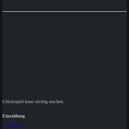
Glücksspiel kann süchtig machen.
Einzahlung
Mastercard