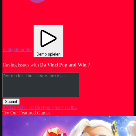
Echtgeldmodus
Demo spielen
Having issues with
Da Vinci Pop and Win
?
Submit
ANGEBOT: 100% Bonus bis zu 500€
Try Our Featured Games