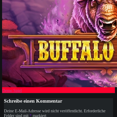
Demo Spiel
Schreibe einen Kommentar
Deine E-Mail-Adresse wird nicht veröffentlicht.
Erforderliche
Felder sind mit
*
markiert