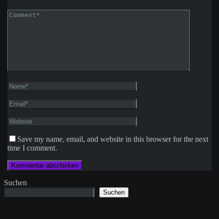
Save my name, email, and website in this browser for the next
time I comment.
Suchen
Suchen