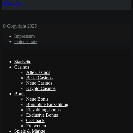
WhatsApp
© Copyright 2025
Impressum
Datenschutz
Startseite
Casinos
Alle Casinos
Beste Casinos
Neue Casinos
Krypto Casinos
Bonis
Neue Bonis
Boni ohne Einzahlung
Einzahlungsbonus
Exclusive Bonus
Cashback
Freiwetten
Spiele & Märkte