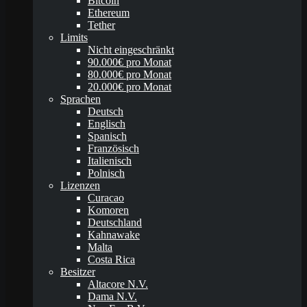
Bitcoin
Ethereum
Tether
Limits
Nicht eingeschränkt
90.000€ pro Monat
80.000€ pro Monat
20.000€ pro Monat
Sprachen
Deutsch
Englisch
Spanisch
Französisch
Italienisch
Polnisch
Lizenzen
Curacao
Komoren
Deutschland
Kahnawake
Malta
Costa Rica
Besitzer
Altacore N.V.
Dama N.V.