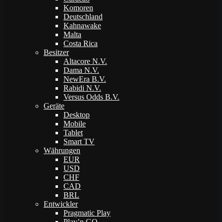
Komoren
Deutschland
Kahnawake
Malta
Costa Rica
Besitzer
Altacore N.V.
Dama N.V.
NewEra B.V.
Rabidi N.V.
Versus Odds B.V.
Geräte
Desktop
Mobile
Tablet
Smart TV
Währungen
EUR
USD
CHF
CAD
BRL
Entwickler
Pragmatic Play
Play’n GO