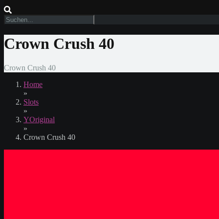
Crown Crush 40
Crown Crush 40
Home
»
Slots
»
YOriginal
»
Crown Crush 40