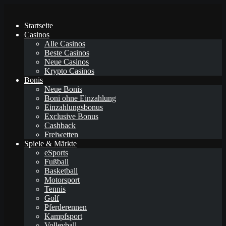
Startseite
Casinos
Alle Casinos
Beste Casinos
Neue Casinos
Krypto Casinos
Bonis
Neue Bonis
Boni ohne Einzahlung
Einzahlungsbonus
Exclusive Bonus
Cashback
Freiwetten
Spiele & Märkte
eSports
Fußball
Basketball
Motorsport
Tennis
Golf
Pferderennen
Kampfsport
Volleyball