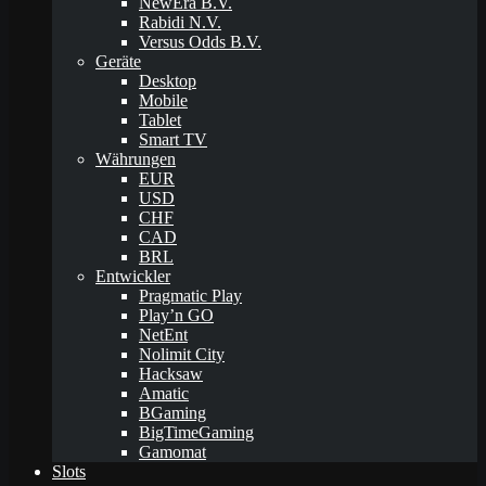
NewEra B.V.
Rabidi N.V.
Versus Odds B.V.
Geräte
Desktop
Mobile
Tablet
Smart TV
Währungen
EUR
USD
CHF
CAD
BRL
Entwickler
Pragmatic Play
Play’n GO
NetEnt
Nolimit City
Hacksaw
Amatic
BGaming
BigTimeGaming
Gamomat
Slots