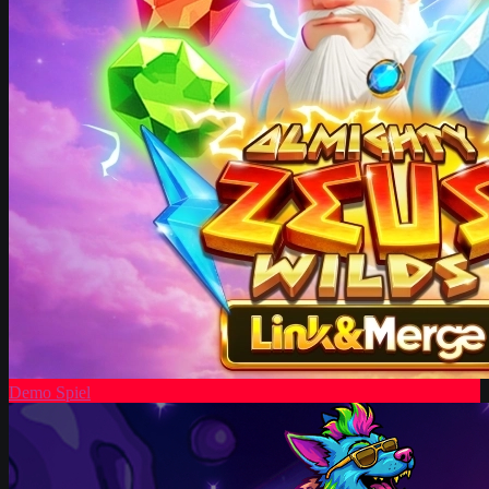
Demo Spiel