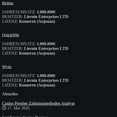
Betista
JAHRESUMSATZ:
1.000.000€
BESITZER:
Liernin Enterprises LTD
LIZENZ:
Komoren (Anjouan)
QuickWin
JAHRESUMSATZ:
1.000.000€
BESITZER:
Liernin Enterprises LTD
LIZENZ:
Komoren (Anjouan)
Wyns
JAHRESUMSATZ:
1.000.000€
BESITZER:
Liernin Enterprises LTD
LIZENZ:
Komoren (Anjouan)
Aktuelles
Casino Prestige Zahlungsmethoden Analyse
17. Mai 2026