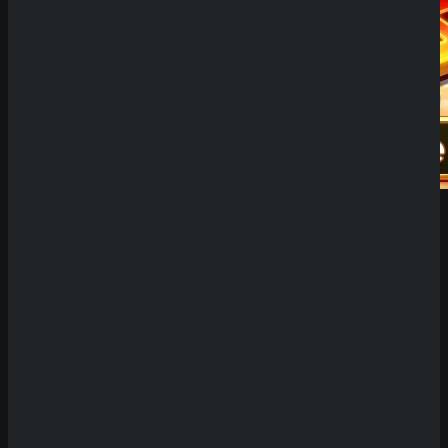
Demo Spiel