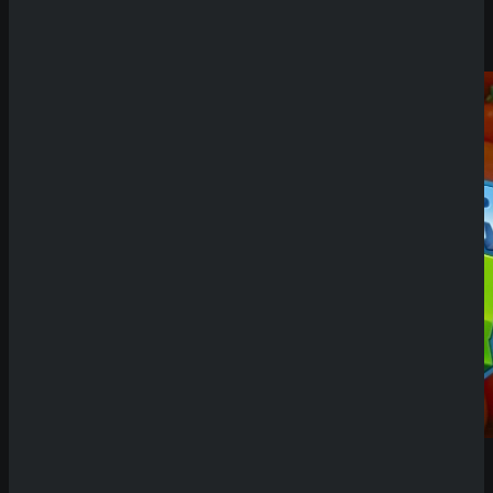
Demo Spiel
Demo Spiel