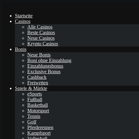
Startseite
Casinos
Alle Casinos
Beste Casinos
Neue Casinos
Krypto Casinos
Bonis
Neue Bonis
Boni ohne Einzahlung
Einzahlungsbonus
Exclusive Bonus
Cashback
Freiwetten
Spiele & Märkte
eSports
Fußball
Basketball
Motorsport
Tennis
Golf
Pferderennen
Kampfsport
Volleyball