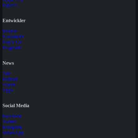
Paysafe
Entwickler
Merkur
Novomatic
Play'n Go
Pragmatic
News
Alle
Fußball
eSport
Tipps
Social Media
Facebook
Twitter
Instagram
WhatsApp