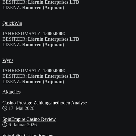
BESITZER:
Liernin Enterprises LTD
LIZENZ:
Komoren (Anjouan)
QuickWin
JAHRESUMSATZ:
1.000.000€
BESITZER:
Liernin Enterprises LTD
LIZENZ:
Komoren (Anjouan)
Wyns
JAHRESUMSATZ:
1.000.000€
BESITZER:
Liernin Enterprises LTD
LIZENZ:
Komoren (Anjouan)
Aktuelles
Casino Prestige Zahlungsmethoden Analyse
17. Mai 2026
SpinEmpire Casino Review
6. Januar 2026
SpinBetter Casino Review