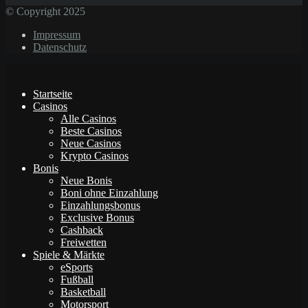
© Copyright 2025
Impressum
Datenschutz
Startseite
Casinos
Alle Casinos
Beste Casinos
Neue Casinos
Krypto Casinos
Bonis
Neue Bonis
Boni ohne Einzahlung
Einzahlungsbonus
Exclusive Bonus
Cashback
Freiwetten
Spiele & Märkte
eSports
Fußball
Basketball
Motorsport