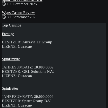
19. Dezember 2025
Wyns Casino Review
30. September 2025
Top Casinos
Prestige
BESITZER:
Aurevia IT Group
LIZENZ:
Curacao
SpinEmpire
JAHRESUMSATZ:
10.000.000€
BESITZER:
GBL Solutions N.V.
LIZENZ:
Curacao
SpinBetter
JAHRESUMSATZ:
20.000.000€
BESITZER:
Sprut Group B.V.
LIZENZ:
Curacao