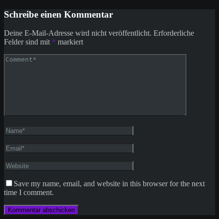
Schreibe einen Kommentar
Deine E-Mail-Adresse wird nicht veröffentlicht.
Erforderliche
Felder sind mit
*
markiert
Save my name, email, and website in this browser for the next
time I comment.