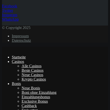
Facebook
Twitter
Instagram
WhatsApp
© Copyright 2025
Impressum
Datenschutz
Startseite
Casinos
Alle Casinos
Beste Casinos
Neue Casinos
Krypto Casinos
Bonis
Neue Bonis
Boni ohne Einzahlung
Einzahlungsbonus
Exclusive Bonus
Cashback