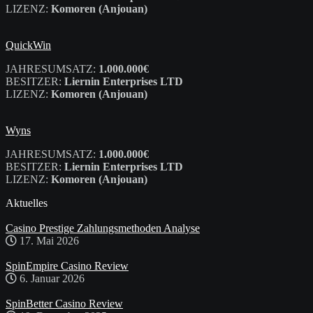
LIZENZ:
Komoren (Anjouan)
QuickWin
JAHRESUMSATZ:
1.000.000€
BESITZER:
Liernin Enterprises LTD
LIZENZ:
Komoren (Anjouan)
Wyns
JAHRESUMSATZ:
1.000.000€
BESITZER:
Liernin Enterprises LTD
LIZENZ:
Komoren (Anjouan)
Aktuelles
Casino Prestige Zahlungsmethoden Analyse
17. Mai 2026
SpinEmpire Casino Review
6. Januar 2026
SpinBetter Casino Review