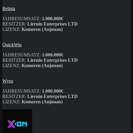
Betista
JAHRESUMSATZ:
1.000.000€
BESITZER:
Liernin Enterprises LTD
LIZENZ:
Komoren (Anjouan)
QuickWin
JAHRESUMSATZ:
1.000.000€
BESITZER:
Liernin Enterprises LTD
LIZENZ:
Komoren (Anjouan)
Wyns
JAHRESUMSATZ:
1.000.000€
BESITZER:
Liernin Enterprises LTD
LIZENZ:
Komoren (Anjouan)