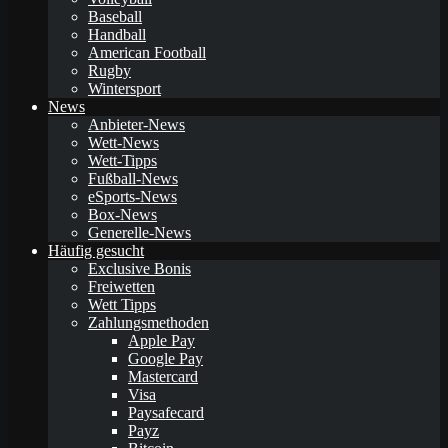
Baseball
Handball
American Football
Rugby
Wintersport
News
Anbieter-News
Wett-News
Wett-Tipps
Fußball-News
eSports-News
Box-News
Generelle-News
Häufig gesucht
Exclusive Bonis
Freiwetten
Wett Tipps
Zahlungsmethoden
Apple Pay
Google Pay
Mastercard
Visa
Paysafecard
Payz