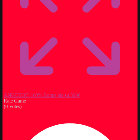
ANGEBOT: 100% Bonus bis zu 500€
Rate Game
(
0
Votes)