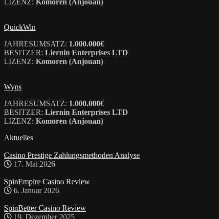
LIZENZ:
Komoren (Anjouan)
QuickWin
JAHRESUMSATZ:
1.000.000€
BESITZER:
Liernin Enterprises LTD
LIZENZ:
Komoren (Anjouan)
Wyns
JAHRESUMSATZ:
1.000.000€
BESITZER:
Liernin Enterprises LTD
LIZENZ:
Komoren (Anjouan)
Aktuelles
Casino Prestige Zahlungsmethoden Analyse
17. Mai 2026
SpinEmpire Casino Review
6. Januar 2026
SpinBetter Casino Review
19. Dezember 2025