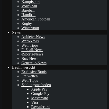
Kampfsport
Volleyball
Baseball
Handball
American Football
Rugby
Wintersport
News
Anbieter-News
Wett-News
Wett-Tipps
Fußball-News
eSports-News
Box-News
Generelle-News
Häufig gesucht
Exclusive Bonis
Freiwetten
Wett Tipps
Zahlungsmethoden
Apple Pay
Google Pay
Mastercard
Visa
Paysafecard