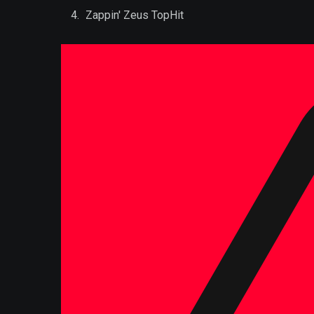
Zappin' Zeus TopHit