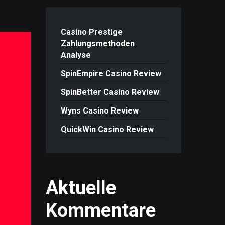
Casino Prestige
Zahlungsmethoden
Analyse
SpinEmpire Casino Review
SpinBetter Casino Review
Wyns Casino Review
QuickWin Casino Review
Aktuelle
Kommentare