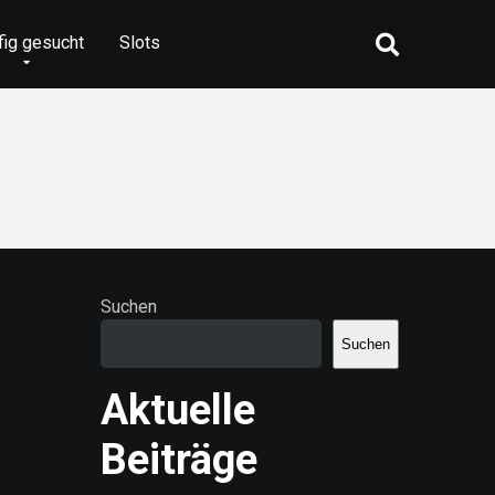
fig gesucht
Slots
Suchen
Suchen
Aktuelle
Beiträge