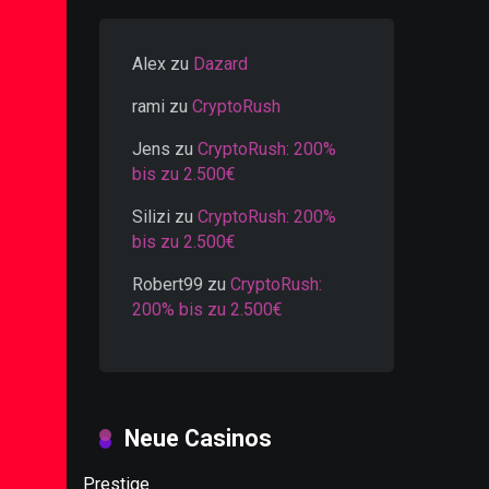
Alex
zu
Dazard
rami
zu
CryptoRush
Jens
zu
CryptoRush: 200%
bis zu 2.500€
Silizi
zu
CryptoRush: 200%
bis zu 2.500€
Robert99
zu
CryptoRush:
200% bis zu 2.500€
Neue Casinos
Prestige