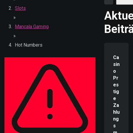
Slots
Aktue
»
Beitr
Mancala Gaming
»
Hot Numbers
Ca
sin
o
Pr
es
tig
e
Za
hlu
ng
s
m