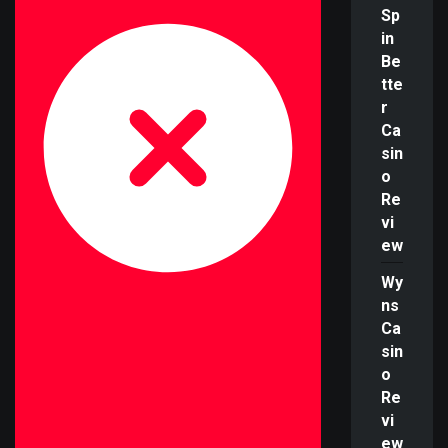
Sp
in
Be
tte
r
Ca
sin
o
Re
vi
ew
Wy
ns
Ca
sin
o
Re
vi
ew