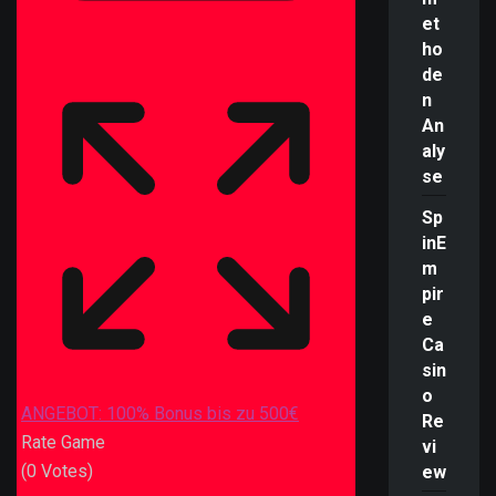
et
ho
de
n
An
aly
se
Sp
inE
m
pir
e
Ca
sin
o
ANGEBOT: 100% Bonus bis zu 500€
Re
Rate Game
vi
(
0
Votes)
ew