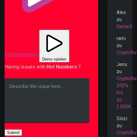
Alex
zu
Dazard
rami
zu
CryptoRu
Echtgeldmodus
Demo spielen
Jens
Having issues with
Hot Numbers
?
zu
CryptoRu
200%
bis
zu
2.500€
Silizi
zu
CryptoRu
Submit