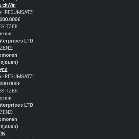
uickWin
AHRESUMSATZ:
.000.000€
ESITZER:
ernin
nterprises LTD
IZENZ:
omoren
Anjouan)
yns
AHRESUMSATZ:
.000.000€
ESITZER:
ernin
nterprises LTD
IZENZ:
omoren
Anjouan)
ON