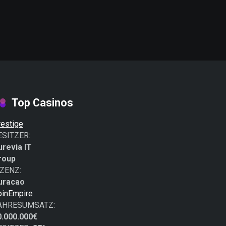
Top Casinos
restige
ESITZER:
urevia IT
roup
IZENZ:
uracao
pinEmpire
AHRESUMSATZ:
0.000.000€