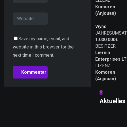
LIZENZ:
Komoren
(Anjouan)
Wyns
JAHRESUMSAT
Save my name, email, and
1.000.000€
BESITZER:
website in this browser for the
Liernin
next time I comment.
Enterprises L
LIZENZ:
Komoren
(Anjouan)
Aktuelles