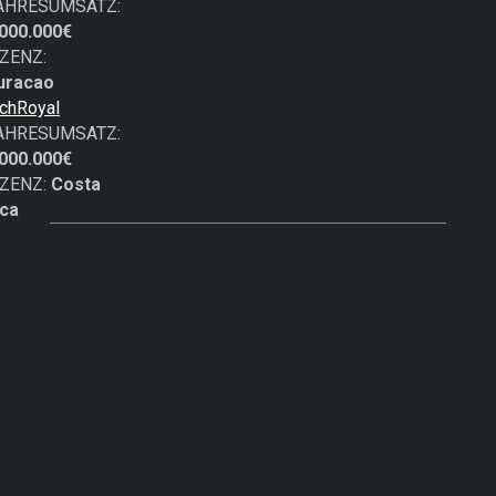
AHRESUMSATZ:
.000.000€
IZENZ:
uracao
ichRoyal
AHRESUMSATZ:
.000.000€
IZENZ:
Costa
ica