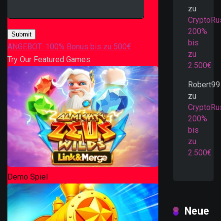
zu
CryptoRu
200%
Submit
bis
ANGEBOT: 100% Bonus bis zu 500€
zu
Try Our Featured Games
2.500€
Robert99
zu
CryptoRu
200%
bis
zu
2.500€
Demo Spiel
Neue