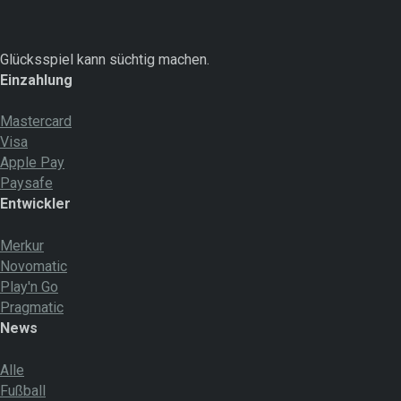
Glücksspiel kann süchtig machen.
Einzahlung
Mastercard
Visa
Apple Pay
Paysafe
Entwickler
Merkur
Novomatic
Play'n Go
Pragmatic
News
Alle
Fußball