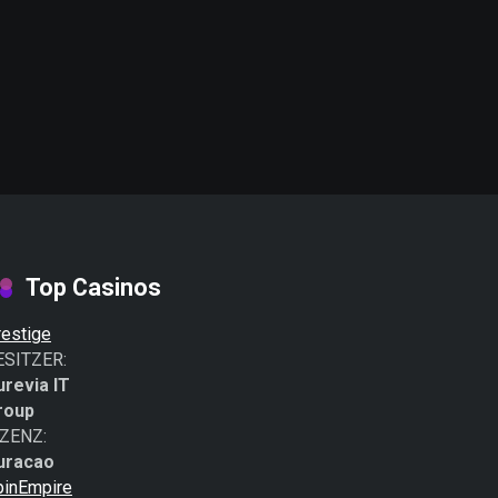
Top Casinos
restige
ESITZER:
urevia IT
roup
IZENZ:
uracao
pinEmpire