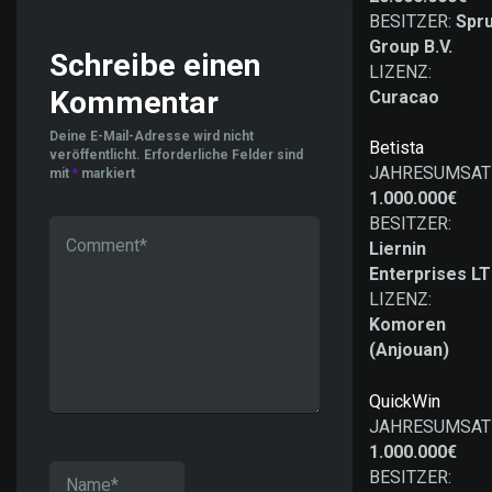
BESITZER:
Spru
Group B.V.
Schreibe einen
LIZENZ:
Kommentar
Curacao
Deine E-Mail-Adresse wird nicht
Betista
veröffentlicht.
Erforderliche Felder sind
JAHRESUMSAT
mit
*
markiert
1.000.000€
BESITZER:
Liernin
Enterprises L
LIZENZ:
Komoren
(Anjouan)
QuickWin
JAHRESUMSAT
1.000.000€
BESITZER: