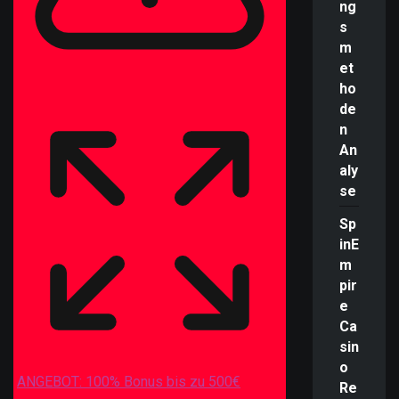
ng
s
m
et
ho
de
n
An
aly
se
Sp
inE
m
pir
e
Ca
sin
o
ANGEBOT: 100% Bonus bis zu 500€
Re