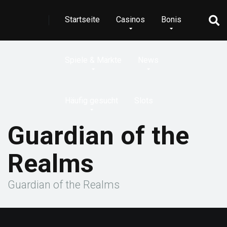
Startseite
Casinos
Bonis
Spiele & Märkte
News
Häufig gesucht
Slots
Guardian of the
Realms
Guardian of the Realms