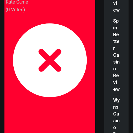
Rate Game
vi
(
0
Votes)
ew
Sp
in
Be
tte
r
Ca
sin
o
Re
vi
ew
Wy
ns
Ca
sin
o