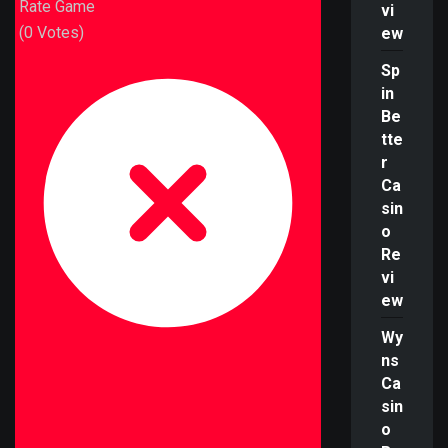
Rate Game
vi
(
0
Votes)
ew
Sp
in
Be
tte
r
Ca
sin
o
Re
vi
ew
Wy
ns
Ca
sin
o