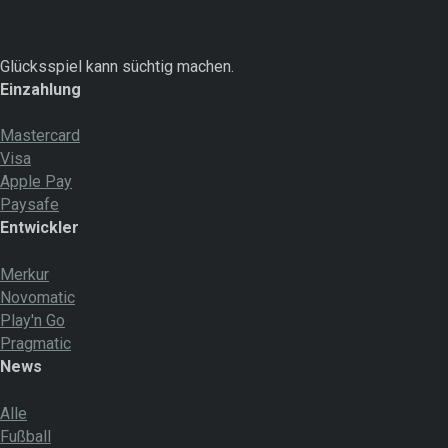
Glücksspiel kann süchtig machen.
Einzahlung
Mastercard
Visa
Apple Pay
Paysafe
Entwickler
Merkur
Novomatic
Play'n Go
Pragmatic
News
Alle
Fußball