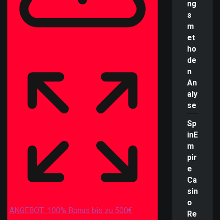
ng
s
m
et
ho
de
n
An
aly
se
Sp
inE
m
pir
e
Ca
sin
o
ANGEBOT: 100% Bonus bis zu 500€
Re