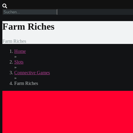
Farm Riches
Farm Riches
Home
»
Slots
»
Connective Games
»
Farm Riches