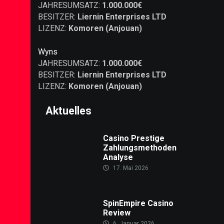
JAHRESUMSATZ:
1.000.000€
BESITZER:
Liernin Enterprises LTD
LIZENZ:
Komoren (Anjouan)
Wyns
JAHRESUMSATZ:
1.000.000€
BESITZER:
Liernin Enterprises LTD
LIZENZ:
Komoren (Anjouan)
Aktuelles
Casino Prestige
Zahlungsmethoden
Analyse
17. Mai 2026
SpinEmpire Casino
Review
6. Januar 2026