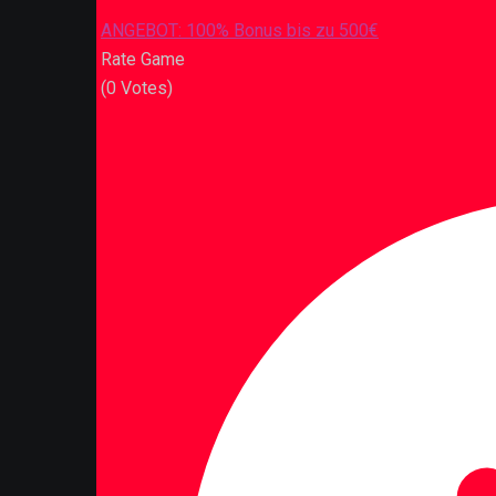
ANGEBOT: 100% Bonus bis zu 500€
Rate Game
(
0
Votes)