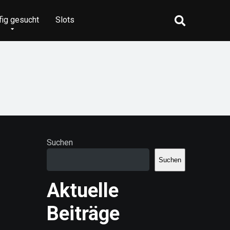
fig gesucht
Slots
Suchen
Suchen
Aktuelle
Beiträge