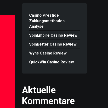
Casino Prestige
Zahlungsmethoden
Analyse
SpinEmpire Casino Review
SpinBetter Casino Review
Wyns Casino Review
QuickWin Casino Review
Aktuelle
Kommentare