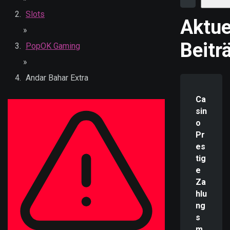
Slots
Aktue
»
Beitr
PopOK Gaming
»
Andar Bahar Extra
Ca
sin
o
Pr
es
tig
e
Za
hlu
ng
s
m