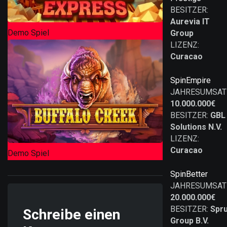
BESITZER:
Aurevia IT
Demo Spiel
Group
LIZENZ:
Curacao
SpinEmpire
JAHRESUMSAT
10.000.000€
BESITZER:
GBL
Solutions N.V.
LIZENZ:
Curacao
Demo Spiel
SpinBetter
JAHRESUMSAT
20.000.000€
BESITZER:
Spru
Schreibe einen
Group B.V.