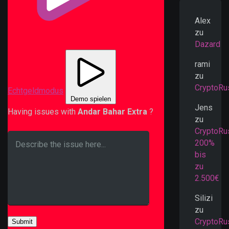
Alex
zu
Dazard
rami
zu
CryptoRu
Echtgeldmodus
Demo spielen
Jens
Having issues with
Andar Bahar Extra
?
zu
CryptoRu
200%
bis
zu
2.500€
Silizi
zu
CryptoRu
Submit