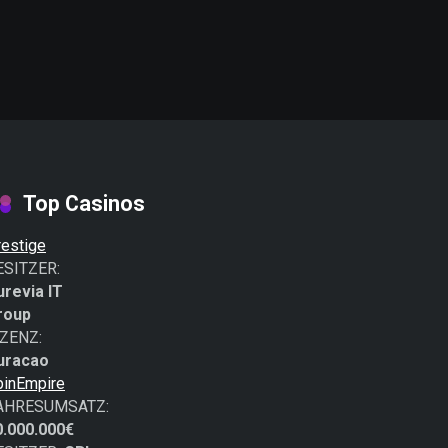
Top Casinos
restige
ESITZER:
urevia IT
roup
IZENZ:
uracao
pinEmpire
AHRESUMSATZ:
0.000.000€