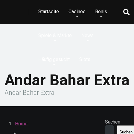
Startseite
Casinos
Bonis
Spiele & Märkte
News
Häufig gesucht
Slots
Andar Bahar Extra
Andar Bahar Extra
Suchen
Home
Suchen
»