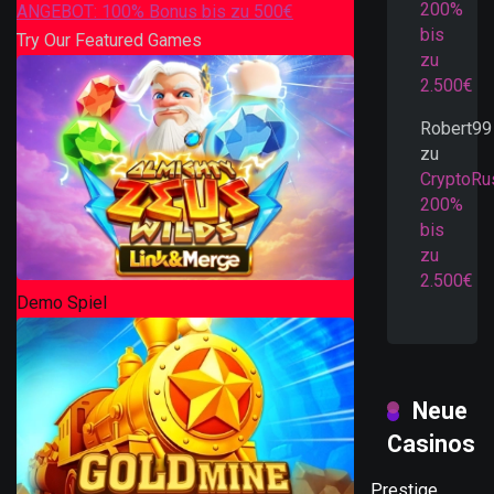
200%
ANGEBOT: 100% Bonus bis zu 500€
bis
Try Our Featured Games
zu
2.500€
Robert99
zu
CryptoRu
200%
bis
zu
2.500€
Demo Spiel
Neue
Casinos
Prestige