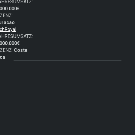
AHRESUMSATZ:
.000.000€
IZENZ:
uracao
ichRoyal
AHRESUMSATZ:
.000.000€
IZENZ:
Costa
ica