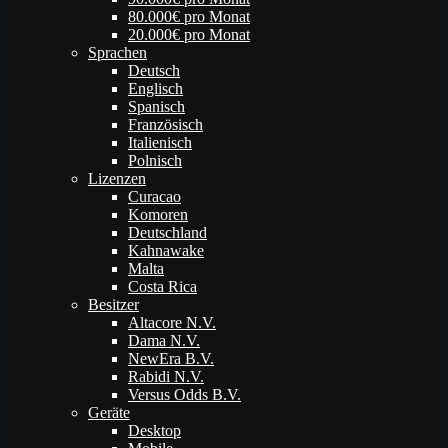
80.000€ pro Monat
20.000€ pro Monat
Sprachen
Deutsch
Englisch
Spanisch
Französisch
Italienisch
Polnisch
Lizenzen
Curacao
Komoren
Deutschland
Kahnawake
Malta
Costa Rica
Besitzer
Altacore N.V.
Dama N.V.
NewEra B.V.
Rabidi N.V.
Versus Odds B.V.
Geräte
Desktop