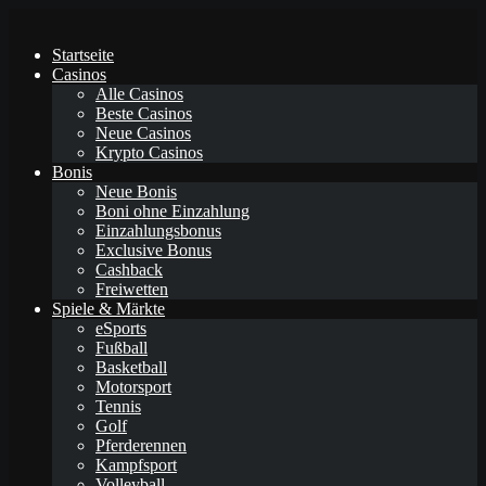
Startseite
Casinos
Alle Casinos
Beste Casinos
Neue Casinos
Krypto Casinos
Bonis
Neue Bonis
Boni ohne Einzahlung
Einzahlungsbonus
Exclusive Bonus
Cashback
Freiwetten
Spiele & Märkte
eSports
Fußball
Basketball
Motorsport
Tennis
Golf
Pferderennen
Kampfsport
Volleyball