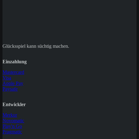
Glücksspiel kann süchtig machen.
Einzahlung
Mastercard
Visa
Apple Pay
Paysafe
Entwickler
Merkur
Novomatic
Play'n Go
Pragmatic