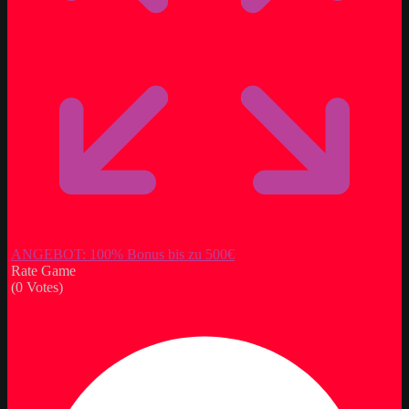
ANGEBOT: 100% Bonus bis zu 500€
Rate Game
(
0
Votes)