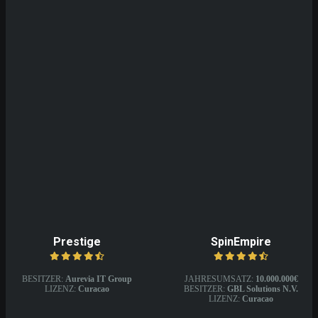
Save my name, email, and website in this
browser for the next time I comment.
Prestige
SpinEmpire
BESITZER:
Aurevia IT Group
JAHRESUMSATZ:
10.000.000€
LIZENZ:
Curacao
BESITZER:
GBL Solutions N.V.
LIZENZ:
Curacao