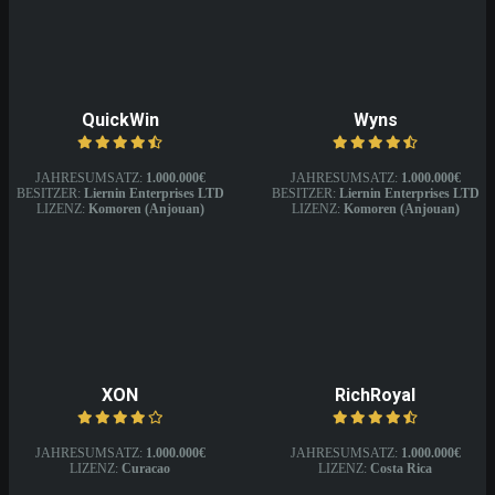
QuickWin
Wyns
JAHRESUMSATZ:
1.000.000€
JAHRESUMSATZ:
1.000.000€
BESITZER:
Liernin Enterprises LTD
BESITZER:
Liernin Enterprises LTD
LIZENZ:
Komoren (Anjouan)
LIZENZ:
Komoren (Anjouan)
XON
RichRoyal
JAHRESUMSATZ:
1.000.000€
JAHRESUMSATZ:
1.000.000€
LIZENZ:
Curacao
LIZENZ:
Costa Rica