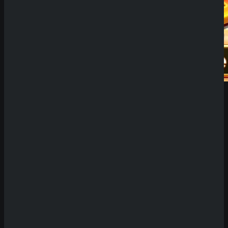
Demo Spiel