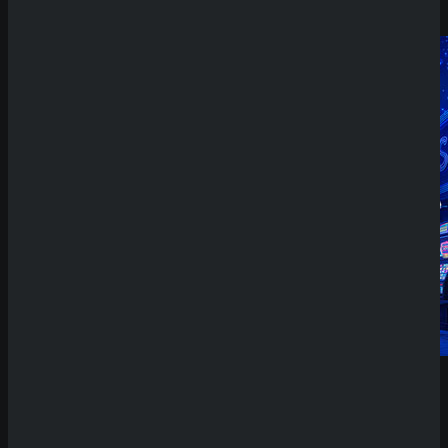
Demo Spiel
Demo Spiel
Schreibe einen Kommentar
Deine E-Mail-Adresse wird nicht veröffentlicht.