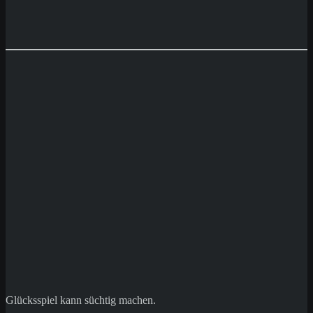
Glücksspiel kann süchtig machen.