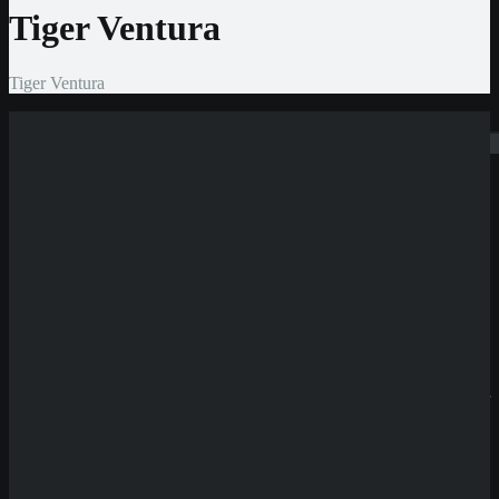
Tiger Ventura
Tiger Ventura
Suchen
Home
»
Slots
»
Aktuelle
EGT Digital
»
Beiträge
Tiger Ventura
Casino
Prestige
Zahlungs
methoden
Analyse
SpinEmpir
e Casino
Review
SpinBetter
Casino