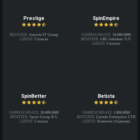
Prestige
SpinEmpire
BESITZER:
Aurevia IT Group
JAHRESUMSATZ:
10.000.000€
LIZENZ:
Curacao
BESITZER:
GBL Solutions N.V.
LIZENZ:
Curacao
SpinBetter
Betista
JAHRESUMSATZ:
20.000.000€
JAHRESUMSATZ:
1.000.000€
BESITZER:
Sprut Group B.V.
BESITZER:
Liernin Enterprises LTD
LIZENZ:
Curacao
LIZENZ:
Komoren (Anjouan)