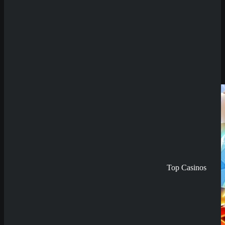
Having issues with
Tiger Ventura
?
Aktuelles
Casino Prestige
Zahlungsmethoden
Analyse
Submit
17. Mai 2026
ANGEBOT: 100% Bonus bis zu 500€
SpinEmpire Casino
Try Our Featured Games
Review
6. Januar 2026
SpinBetter Casino
Review
19. Dezember
2025
Wyns Casino Revie
30. September
2025
Top Casinos