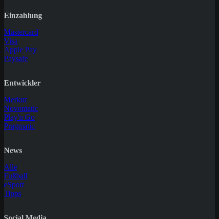
Einzahlung
Mastercard
Visa
Apple Pay
Paysafe
Entwickler
Merkur
Novomatic
Play'n Go
Pragmatic
News
Alle
Fußball
eSport
Tipps
Social Media