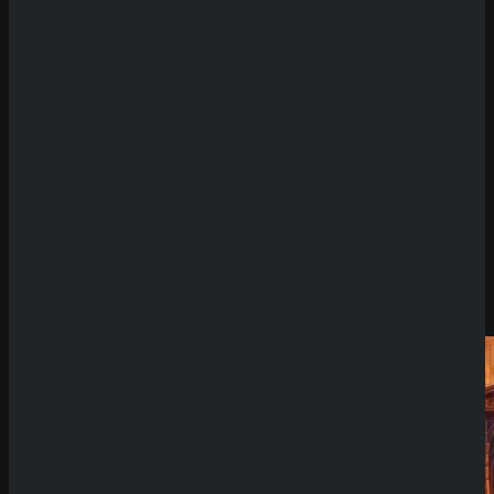
Demo Spiel