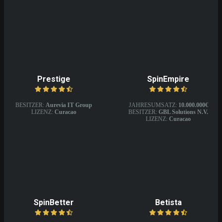
Prestige
SpinEmpire
BESITZER:
Aurevia IT Group
JAHRESUMSATZ:
10.000.000€
LIZENZ:
Curacao
BESITZER:
GBL Solutions N.V.
LIZENZ:
Curacao
SpinBetter
Betista