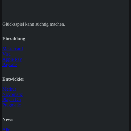
Glücksspiel kann süchtig machen.
Einzahlung
Mastercard
Visa
Apple Pay
Paysafe
Entwickler
Merkur
Novomatic
Play'n Go
Pragmatic
News
Alle