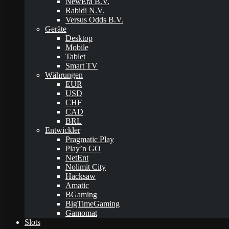
NewEra B.V.
Rabidi N.V.
Versus Odds B.V.
Geräte
Desktop
Mobile
Tablet
Smart TV
Währungen
EUR
USD
CHF
CAD
BRL
Entwickler
Pragmatic Play
Play’n GO
NetEnt
Nolimit City
Hacksaw
Amatic
BGaming
BigTimeGaming
Gamomat
Slots