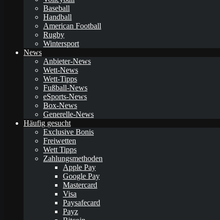
Baseball
Handball
American Football
Rugby
Wintersport
News
Anbieter-News
Wett-News
Wett-Tipps
Fußball-News
eSports-News
Box-News
Generelle-News
Häufig gesucht
Exclusive Bonis
Freiwetten
Wett Tipps
Zahlungsmethoden
Apple Pay
Google Pay
Mastercard
Visa
Paysafecard
Payz