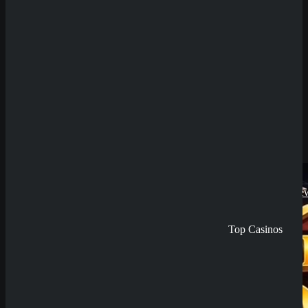
Echtgeldmodus
Demo spielen
Aktuelles
Having issues with
Slingo 49's
?
Casino Prestige
Zahlungsmethoden
Analyse
17. Mai 2026
SpinEmpire Casino
Review
6. Januar 2026
Submit
SpinBetter Casino
ANGEBOT: 100% Bonus bis zu 500€
Review
Try Our Featured Games
19. Dezember
2025
Wyns Casino Revie
30. September
2025
Top Casinos