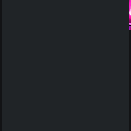
Demo Spiel
Schreibe einen Kommentar
Deine E-Mail-Adresse wird nicht veröffentlicht.
Erforderliche Felder sind mit
*
markiert