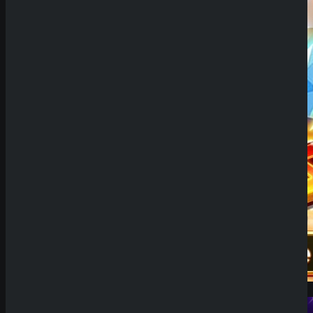
Demo Spiel