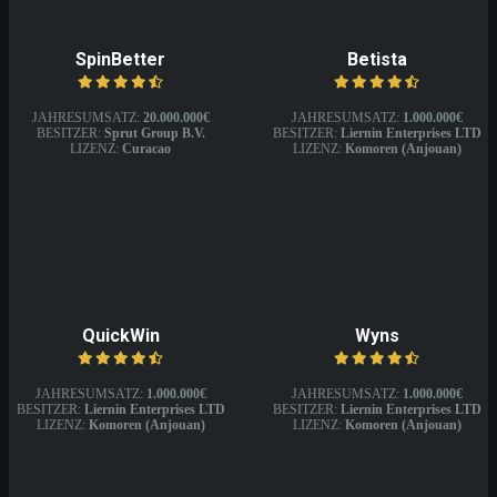
SpinBetter
Betista
JAHRESUMSATZ:
20.000.000€
JAHRESUMSATZ:
1.000.000€
BESITZER:
Sprut Group B.V.
BESITZER:
Liernin Enterprises LTD
LIZENZ:
Curacao
LIZENZ:
Komoren (Anjouan)
QuickWin
Wyns
JAHRESUMSATZ:
1.000.000€
JAHRESUMSATZ:
1.000.000€
BESITZER:
Liernin Enterprises LTD
BESITZER:
Liernin Enterprises LTD
LIZENZ:
Komoren (Anjouan)
LIZENZ:
Komoren (Anjouan)