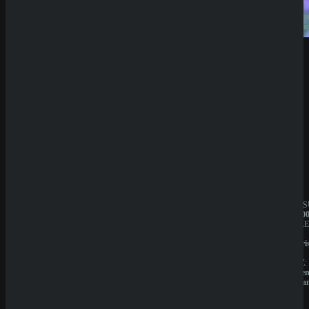
LIZENZ:
LIZENZ:
Curacao
Komore
(Anjoua
QuickWin
Wyns
JAHRESUMSATZ:
JAHRES
1.000.000€
1.000.00
BESITZER:
BESITZE
Liernin
Liernin
Enterprises
Enterpri
LTD
LTD
LIZENZ:
LIZENZ:
Komoren
Komore
(Anjouan)
(Anjoua