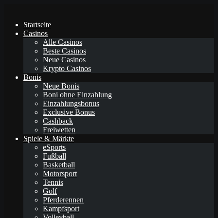
Startseite
Casinos
Alle Casinos
Beste Casinos
Neue Casinos
Krypto Casinos
Bonis
Neue Bonis
Boni ohne Einzahlung
Einzahlungsbonus
Exclusive Bonus
Cashback
Freiwetten
Spiele & Märkte
eSports
Fußball
Basketball
Motorsport
Tennis
Golf
Pferderennen
Kampfsport
Volleyball