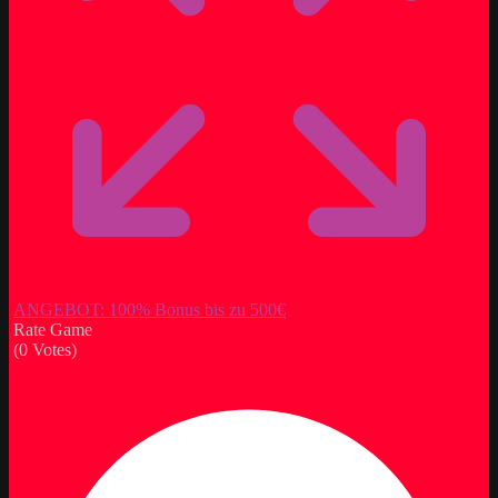
ANGEBOT: 100% Bonus bis zu 500€
Rate Game
(
0
Votes)