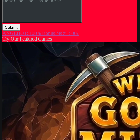
Submit
ANGEBOT: 100% Bonus bis zu 500€
Try Our Featured Games