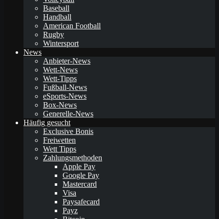
Baseball
Handball
American Football
Rugby
Wintersport
News
Anbieter-News
Wett-News
Wett-Tipps
Fußball-News
eSports-News
Box-News
Generelle-News
Häufig gesucht
Exclusive Bonis
Freiwetten
Wett Tipps
Zahlungsmethoden
Apple Pay
Google Pay
Mastercard
Visa
Paysafecard
Payz