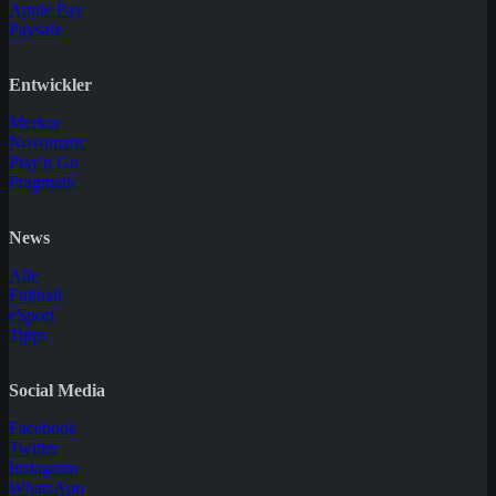
Apple Pay
Paysafe
Entwickler
Merkur
Novomatic
Play'n Go
Pragmatic
News
Alle
Fußball
eSport
Tipps
Social Media
Facebook
Twitter
Instagram
WhatsApp