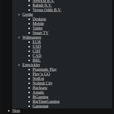
NewEra B.V.
Rabidi N.V.
Versus Odds B.V.
Geräte
Desktop
Mobile
Tablet
Smart TV
Währungen
EUR
USD
CHF
CAD
BRL
Entwickler
Pragmatic Play
Play’n GO
NetEnt
Nolimit City
Hacksaw
Amatic
BGaming
BigTimeGaming
Gamomat
Slots