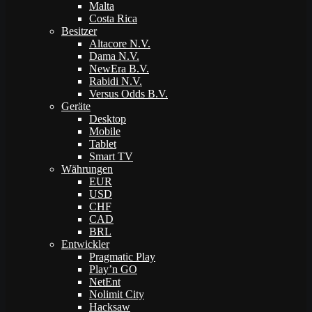
Malta
Costa Rica
Besitzer
Altacore N.V.
Dama N.V.
NewEra B.V.
Rabidi N.V.
Versus Odds B.V.
Geräte
Desktop
Mobile
Tablet
Smart TV
Währungen
EUR
USD
CHF
CAD
BRL
Entwickler
Pragmatic Play
Play’n GO
NetEnt
Nolimit City
Hacksaw