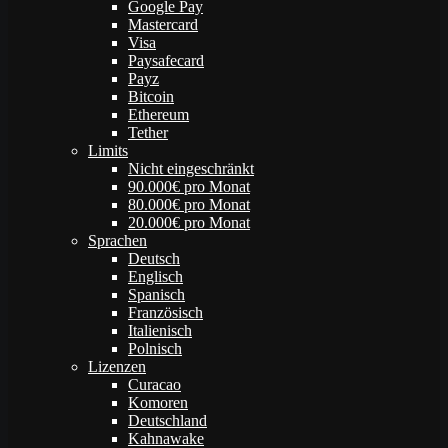
Google Pay
Mastercard
Visa
Paysafecard
Payz
Bitcoin
Ethereum
Tether
Limits
Nicht eingeschränkt
90.000€ pro Monat
80.000€ pro Monat
20.000€ pro Monat
Sprachen
Deutsch
Englisch
Spanisch
Französisch
Italienisch
Polnisch
Lizenzen
Curacao
Komoren
Deutschland
Kahnawake