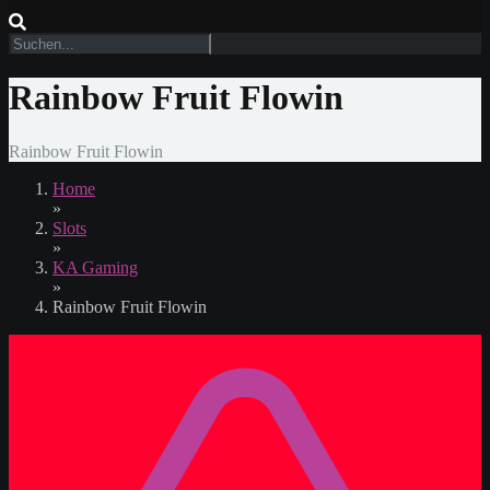
Rainbow Fruit Flowin
Rainbow Fruit Flowin
Home
»
Slots
»
KA Gaming
»
Rainbow Fruit Flowin