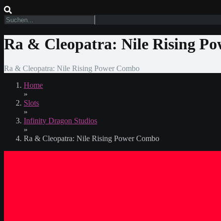
Ra & Cleopatra: Nile Rising P
Ra & Cleopatra: Nile Rising Power Combo
Home
»
Slots
»
Infinity Dragon Studios
»
Ra & Cleopatra: Nile Rising Power Combo