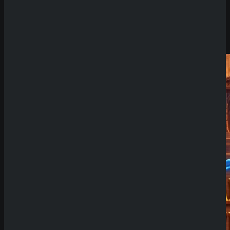
Demo Spiel