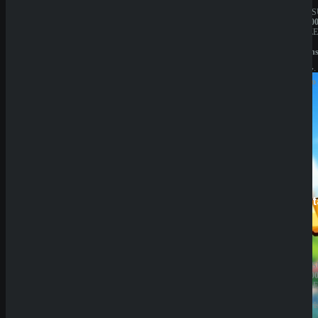
BESITZER:
JAHRES
Aurevia
10.000.0
IT
BESITZE
Group
GBL
LIZENZ:
Solution
Curacao
N.V.
LIZENZ:
Curacao
SpinBetter
Betist
JAHRESUMSATZ:
JAHRES
20.000.000€
1.000.00
BESITZER:
BESITZE
Sprut
Liernin
Group
Enterpri
B.V.
LTD