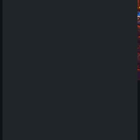
Demo Spiel
Schreibe einen Kommentar
Deine E-Mail-Adresse wird nicht veröffentlicht.
Erforderliche Felder sind mit
*
markiert