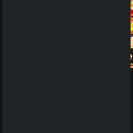
Demo Spiel