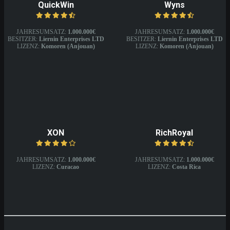
QuickWin
Wyns
JAHRESUMSATZ:
1.000.000€
JAHRESUMSATZ:
1.000.000€
BESITZER:
Liernin Enterprises LTD
BESITZER:
Liernin Enterprises LTD
LIZENZ:
Komoren (Anjouan)
LIZENZ:
Komoren (Anjouan)
XON
RichRoyal
JAHRESUMSATZ:
1.000.000€
JAHRESUMSATZ:
1.000.000€
LIZENZ:
Curacao
LIZENZ:
Costa Rica