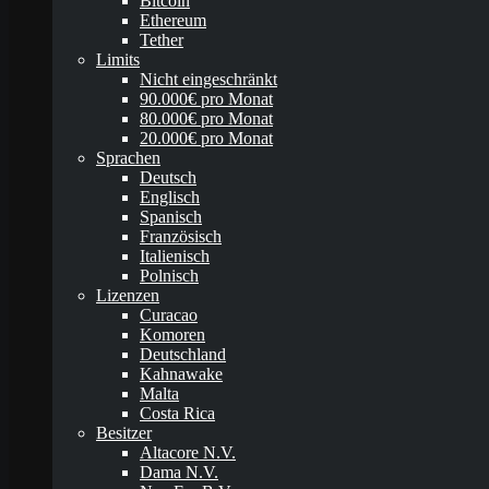
Bitcoin
Ethereum
Tether
Limits
Nicht eingeschränkt
90.000€ pro Monat
80.000€ pro Monat
20.000€ pro Monat
Sprachen
Deutsch
Englisch
Spanisch
Französisch
Italienisch
Polnisch
Lizenzen
Curacao
Komoren
Deutschland
Kahnawake
Malta
Costa Rica
Besitzer
Altacore N.V.
Dama N.V.