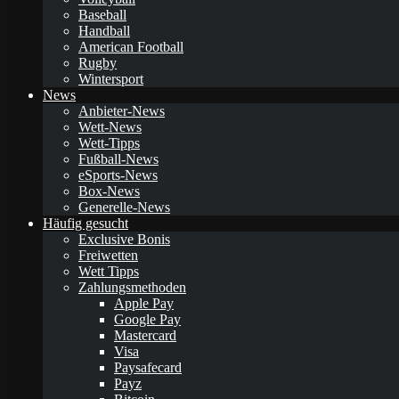
Baseball
Handball
American Football
Rugby
Wintersport
News
Anbieter-News
Wett-News
Wett-Tipps
Fußball-News
eSports-News
Box-News
Generelle-News
Häufig gesucht
Exclusive Bonis
Freiwetten
Wett Tipps
Zahlungsmethoden
Apple Pay
Google Pay
Mastercard
Visa
Paysafecard
Payz