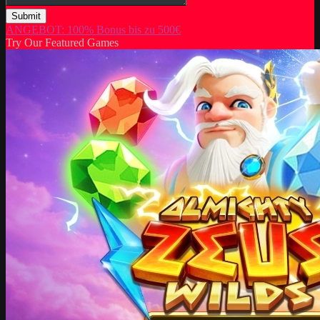
Submit
ANGEBOT: 100% Bonus bis zu 500€
Try Our Featured Games