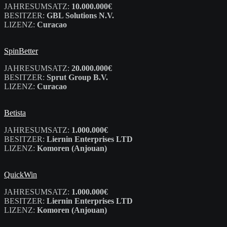
JAHRESUMSATZ:
10.000.000€
BESITZER:
GBL Solutions N.V.
LIZENZ:
Curacao
SpinBetter
JAHRESUMSATZ:
20.000.000€
BESITZER:
Sprut Group B.V.
LIZENZ:
Curacao
Betista
JAHRESUMSATZ:
1.000.000€
BESITZER:
Liernin Enterprises LTD
LIZENZ:
Komoren (Anjouan)
QuickWin
JAHRESUMSATZ:
1.000.000€
BESITZER:
Liernin Enterprises LTD
LIZENZ:
Komoren (Anjouan)