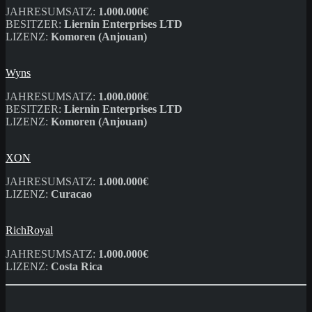
JAHRESUMSATZ:
1.000.000€
BESITZER:
Liernin Enterprises LTD
LIZENZ:
Komoren (Anjouan)
Wyns
JAHRESUMSATZ:
1.000.000€
BESITZER:
Liernin Enterprises LTD
LIZENZ:
Komoren (Anjouan)
XON
JAHRESUMSATZ:
1.000.000€
LIZENZ:
Curacao
RichRoyal
JAHRESUMSATZ:
1.000.000€
LIZENZ:
Costa Rica