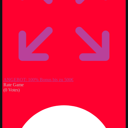
ANGEBOT: 100% Bonus bis zu 500€
Rate Game
(
0
Votes)