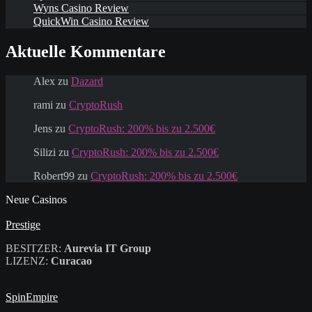
Wyns Casino Review
QuickWin Casino Review
Aktuelle Kommentare
Alex
zu
Dazard
rami
zu
CryptoRush
Jens
zu
CryptoRush: 200% bis zu 2.500€
Silizi
zu
CryptoRush: 200% bis zu 2.500€
Robert99
zu
CryptoRush: 200% bis zu 2.500€
Neue Casinos
Prestige
BESITZER:
Aurevia IT Group
LIZENZ:
Curacao
SpinEmpire