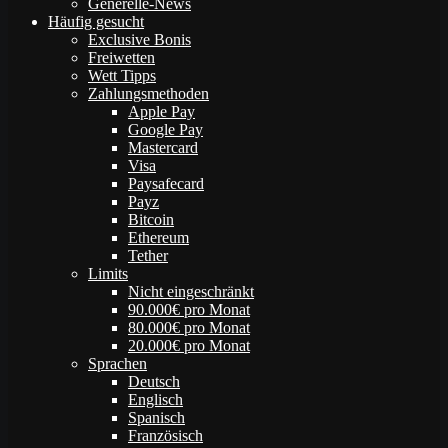
Generelle-News
Häufig gesucht
Exclusive Bonis
Freiwetten
Wett Tipps
Zahlungsmethoden
Apple Pay
Google Pay
Mastercard
Visa
Paysafecard
Payz
Bitcoin
Ethereum
Tether
Limits
Nicht eingeschränkt
90.000€ pro Monat
80.000€ pro Monat
20.000€ pro Monat
Sprachen
Deutsch
Englisch
Spanisch
Französisch