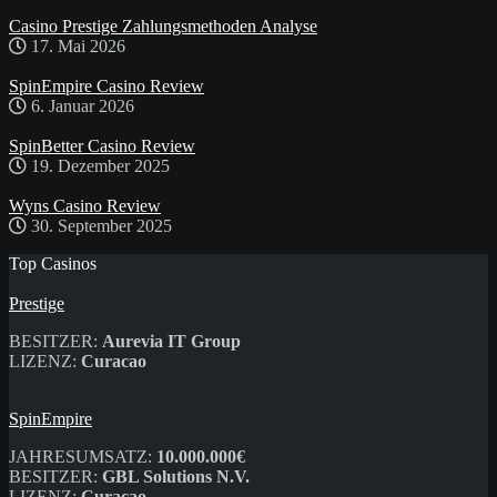
Casino Prestige Zahlungsmethoden Analyse
17. Mai 2026
SpinEmpire Casino Review
6. Januar 2026
SpinBetter Casino Review
19. Dezember 2025
Wyns Casino Review
30. September 2025
Top Casinos
Prestige
BESITZER:
Aurevia IT Group
LIZENZ:
Curacao
SpinEmpire
JAHRESUMSATZ:
10.000.000€
BESITZER:
GBL Solutions N.V.
LIZENZ:
Curacao