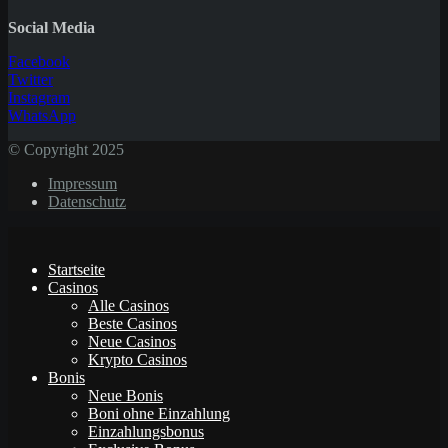
Social Media
Facebook
Twitter
Instagram
WhatsApp
© Copyright 2025
Impressum
Datenschutz
Startseite
Casinos
Alle Casinos
Beste Casinos
Neue Casinos
Krypto Casinos
Bonis
Neue Bonis
Boni ohne Einzahlung
Einzahlungsbonus