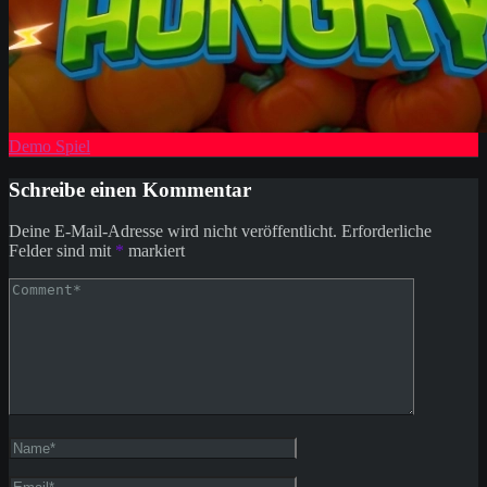
Demo Spiel
Schreibe einen Kommentar
Deine E-Mail-Adresse wird nicht veröffentlicht.
Erforderliche
Felder sind mit
*
markiert