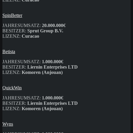
SpinBetter
JAHRESUMSATZ:
20.000.000€
BESITZER:
Sprut Group B.V.
LIZENZ:
Curacao
Betista
JAHRESUMSATZ:
1.000.000€
BESITZER:
Liernin Enterprises LTD
LIZENZ:
Komoren (Anjouan)
QuickWin
JAHRESUMSATZ:
1.000.000€
BESITZER:
Liernin Enterprises LTD
LIZENZ:
Komoren (Anjouan)
Wyns