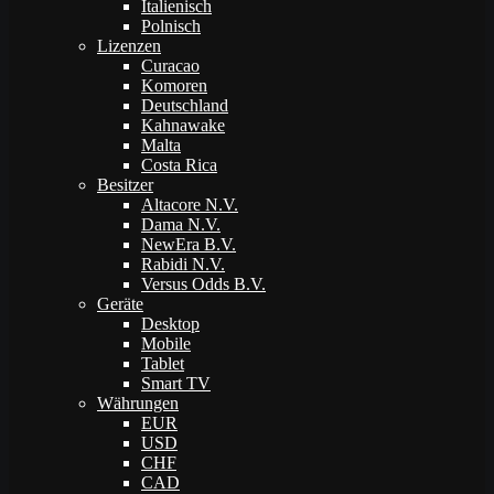
Italienisch
Polnisch
Lizenzen
Curacao
Komoren
Deutschland
Kahnawake
Malta
Costa Rica
Besitzer
Altacore N.V.
Dama N.V.
NewEra B.V.
Rabidi N.V.
Versus Odds B.V.
Geräte
Desktop
Mobile
Tablet
Smart TV
Währungen
EUR
USD
CHF
CAD