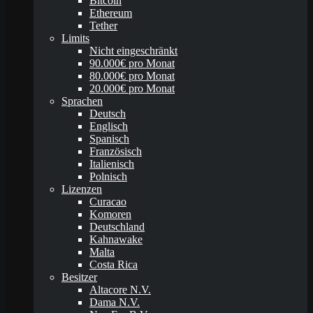
Bitcoin
Ethereum
Tether
Limits
Nicht eingeschränkt
90.000€ pro Monat
80.000€ pro Monat
20.000€ pro Monat
Sprachen
Deutsch
Englisch
Spanisch
Französisch
Italienisch
Polnisch
Lizenzen
Curacao
Komoren
Deutschland
Kahnawake
Malta
Costa Rica
Besitzer
Altacore N.V.
Dama N.V.