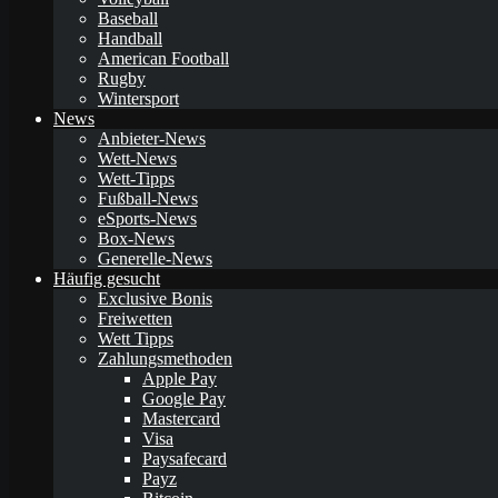
Baseball
Handball
American Football
Rugby
Wintersport
News
Anbieter-News
Wett-News
Wett-Tipps
Fußball-News
eSports-News
Box-News
Generelle-News
Häufig gesucht
Exclusive Bonis
Freiwetten
Wett Tipps
Zahlungsmethoden
Apple Pay
Google Pay
Mastercard
Visa
Paysafecard
Payz