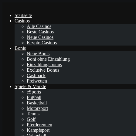
Startseite
Casinos
Alle Casinos
Beste Casinos
Neue Casinos
Krypto Casinos
Bonis
Neue Bonis
Boni ohne Einzahlung
Einzahlungsbonus
Exclusive Bonus
Cashback
Freiwetten
Spiele & Märkte
eSports
Fußball
Basketball
Motorsport
Tennis
Golf
Pferderennen
Kampfsport
Volleyball