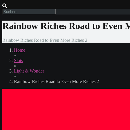
Rainbow Riches Road to Even M
Rainbow Riches Road to Even More Riches 2
Home
»
Slots
»
Light & Wonder
»
Rainbow Riches Road to Even More Riches 2