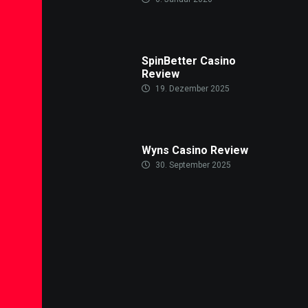
SpinBetter Casino
Review
19. Dezember 2025
Wyns Casino Review
30. September 2025