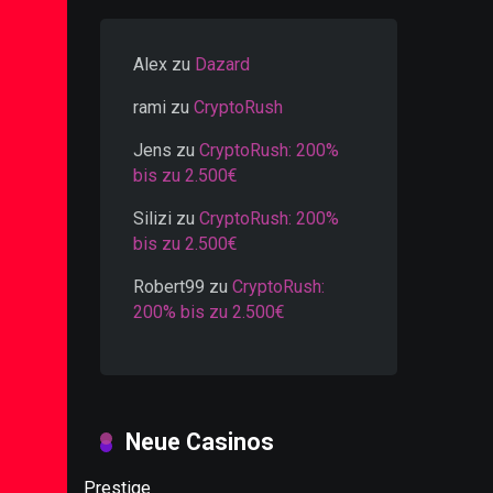
Alex
zu
Dazard
rami
zu
CryptoRush
Jens
zu
CryptoRush: 200%
bis zu 2.500€
Silizi
zu
CryptoRush: 200%
bis zu 2.500€
Robert99
zu
CryptoRush:
200% bis zu 2.500€
Neue Casinos
Prestige