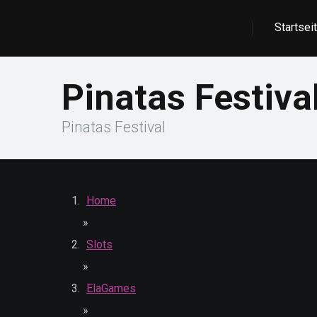
Startsei
Pinatas Festiva
Pinatas Festival
Home
»
Slots
»
ElaGames
»