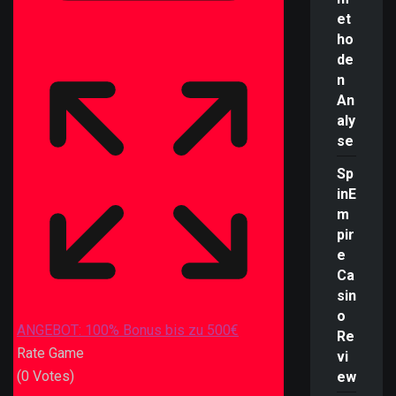
et
ho
de
n
An
aly
se
Sp
inE
m
pir
e
Ca
sin
o
ANGEBOT: 100% Bonus bis zu 500€
Re
Rate Game
vi
(
0
Votes)
ew