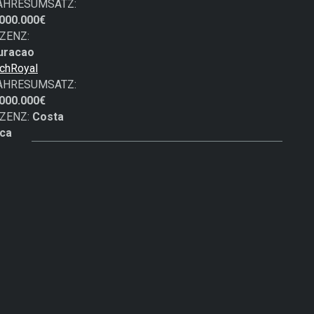
AHRESUMSATZ:
.000.000€
IZENZ:
uracao
ichRoyal
AHRESUMSATZ:
.000.000€
IZENZ:
Costa
ica