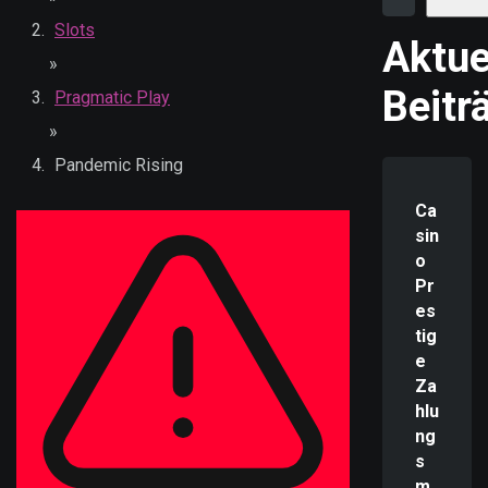
Slots
Aktue
»
Beitr
Pragmatic Play
»
Pandemic Rising
Ca
sin
o
Pr
es
tig
e
Za
hlu
ng
s
m