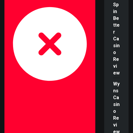
Sp
in
Be
tte
r
Ca
sin
o
Re
vi
ew
Wy
ns
Ca
sin
o
Re
vi
ew