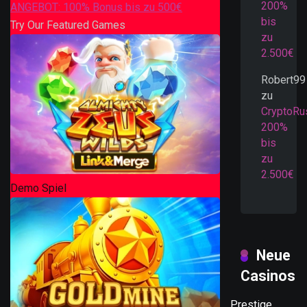
200%
ANGEBOT: 100% Bonus bis zu 500€
bis
Try Our Featured Games
zu
2.500€
Robert99
zu
CryptoRu
200%
bis
zu
2.500€
Demo Spiel
Neue
Casinos
Prestige