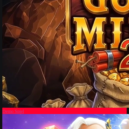
Demo Spiel