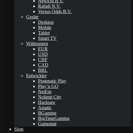
NewEra B.V.
Rabidi N.V.
Versus Odds B.V.
Geräte
Desktop
Mobile
Tablet
Smart TV
Währungen
EUR
USD
CHF
CAD
BRL
Entwickler
Pragmatic Play
Play’n GO
NetEnt
Nolimit City
Hacksaw
Amatic
BGaming
BigTimeGaming
Gamomat
Slots