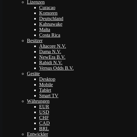
Lizenzen
Curacao
Komoren
Deutschland
Kahnawake
Malta
Costa Rica
Besitzer
Altacore N.V.
Dama N.V.
NewEra B.V.
Rabidi N.V.
Versus Odds B.V.
Geräte
Desktop
Mobile
Tablet
Smart TV
Währungen
EUR
USD
CHF
CAD
BRL
Entwickler