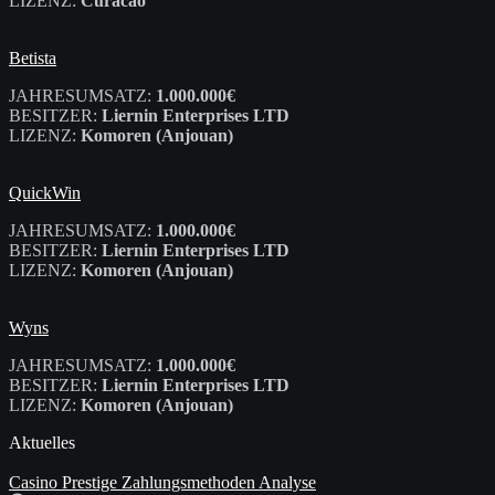
LIZENZ:
Curacao
Betista
JAHRESUMSATZ:
1.000.000€
BESITZER:
Liernin Enterprises LTD
LIZENZ:
Komoren (Anjouan)
QuickWin
JAHRESUMSATZ:
1.000.000€
BESITZER:
Liernin Enterprises LTD
LIZENZ:
Komoren (Anjouan)
Wyns
JAHRESUMSATZ:
1.000.000€
BESITZER:
Liernin Enterprises LTD
LIZENZ:
Komoren (Anjouan)
Aktuelles
Casino Prestige Zahlungsmethoden Analyse