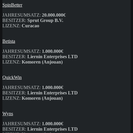
SpinBetter
JAHRESUMSATZ:
20.000.000€
BESITZER:
Sprut Group B.V.
LIZENZ:
Curacao
Betista
JAHRESUMSATZ:
1.000.000€
BESITZER:
Liernin Enterprises LTD
LIZENZ:
Komoren (Anjouan)
QuickWin
JAHRESUMSATZ:
1.000.000€
BESITZER:
Liernin Enterprises LTD
LIZENZ:
Komoren (Anjouan)
Wyns
JAHRESUMSATZ:
1.000.000€
BESITZER:
Liernin Enterprises LTD