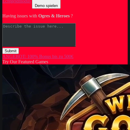
Echtgeldmodus
Demo spielen
Having issues with
Ogres & Heroes
?
Submit
ANGEBOT: 100% Bonus bis zu 500€
Try Our Featured Games