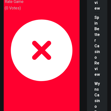
Rate Game
vi
(
0
Votes)
ew
Sp
in
Be
tte
r
Ca
sin
o
Re
vi
ew
Wy
ns
Ca
sin
o