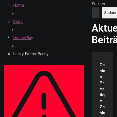
Suchen
Home
Suchen
»
Slots
Aktue
»
Beitr
DreamPlay
»
Lucky Easter Bunny
Ca
sin
o
Pr
es
tig
e
Za
hlu