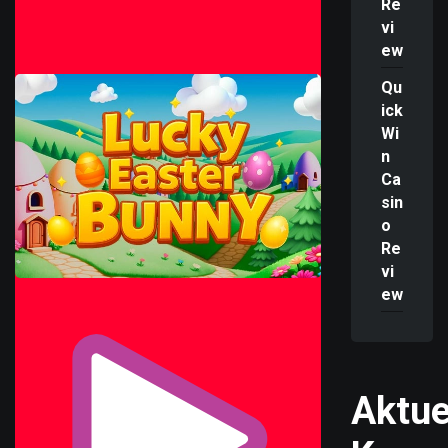
Re
vi
ew
Qu
ick
Wi
n
Ca
sin
o
Re
vi
ew
Aktue