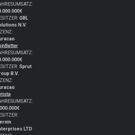
AHRESUMSATZ:
0.000.000€
ESITZER:
GBL
lutions N.V.
IZENZ:
uracao
inBetter
AHRESUMSATZ:
0.000.000€
ESITZER:
Sprut
roup B.V.
IZENZ:
uracao
tista
AHRESUMSATZ:
.000.000€
ESITZER:
ernin
nterprises LTD