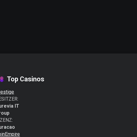
Top Casinos
restige
ESITZER:
urevia IT
roup
IZENZ:
uracao
pinEmpire