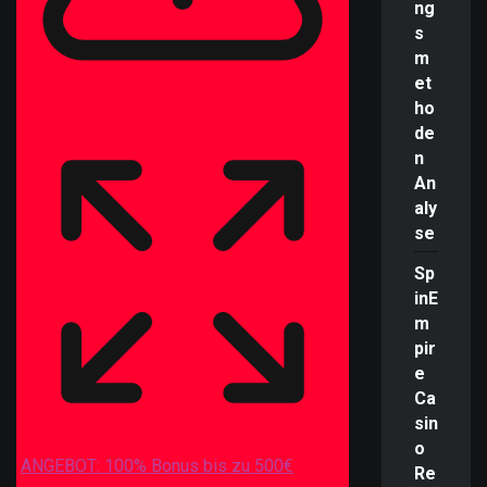
ng
s
m
et
ho
de
n
An
aly
se
Sp
inE
m
pir
e
Ca
sin
o
ANGEBOT: 100% Bonus bis zu 500€
Re