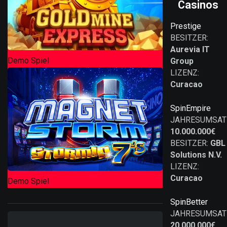
Casinos
Prestige
BESITZER:
Aurevia IT
Demo Spiel
Group
LIZENZ:
Curacao
SpinEmpire
JAHRESUMSAT
10.000.000€
BESITZER:
GBL
Solutions N.V.
LIZENZ:
Curacao
Demo Spiel
SpinBetter
JAHRESUMSAT
20.000.000€