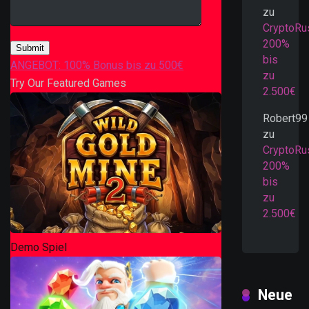
zu
CryptoRu
200%
Submit
bis
ANGEBOT: 100% Bonus bis zu 500€
zu
Try Our Featured Games
2.500€
Robert99
zu
CryptoRu
200%
bis
zu
2.500€
Demo Spiel
Neue