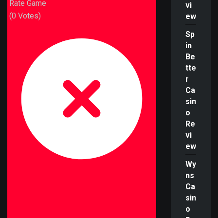
Rate Game
vi
(
0
Votes)
ew
Sp
in
Be
tte
r
Ca
sin
o
Re
vi
ew
Wy
ns
Ca
sin
o