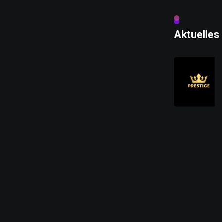
Aktuelles